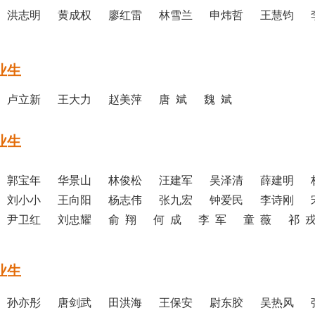
 洪志明 黄成权 廖红雷 林雪兰 申炜哲 王慧钧 
业生
 卢立新 王大力 赵美萍 唐 斌 魏 斌
业生
 郭宝年 华景山 林俊松 汪建军 吴泽清 薛建明 
 刘小小 王向阳 杨志伟 张九宏 钟爱民 李诗刚 
尹卫红 刘忠耀 俞 翔 何 成 李 军 童 薇 祁 
业生
 孙亦彤 唐剑武 田洪海 王保安 尉东胶 吴热风 