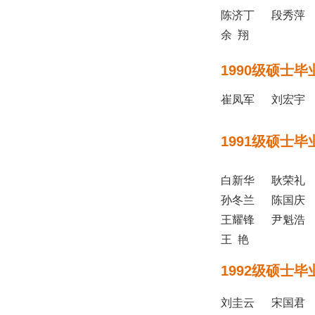
陈济丁 段秀萍
余 翔
1990级硕士毕
崔凤军 刘宏宇
1991级硕士毕
白新华 耿荣礼
孙冬兰 陈国庆
王耀锋 尹魁浩 
王 艳
1992级硕士毕
刘圭云 宋国君