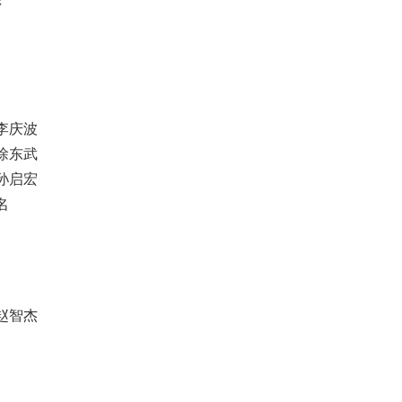
彤
李庆波
徐东武
孙启宏
名
赵智杰