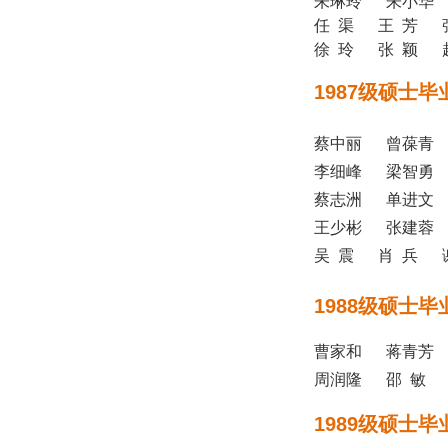
朱琳玲 朱小华 
任 渠 王 芳 
徐 玲 张 颖 
1987级硕士毕
蔡中丽 曾葆青
李细峰 梁智勇
蔡志洲 单进文
王少彬 张建蓉
吴 震 肖 兵 
1988级硕士毕
曹家和 蒋青芳
周润隆 邵 敏
1989级硕士毕