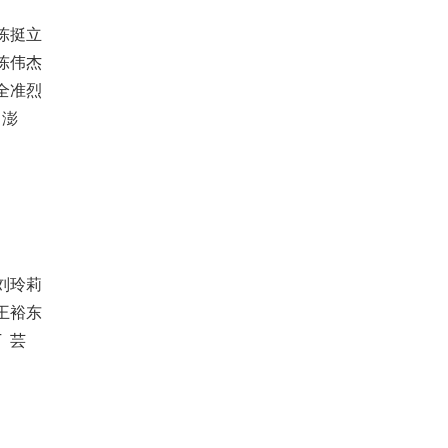
陈挺立
陈伟杰
 全准烈
 澎
刘玲莉
王裕东
 芸