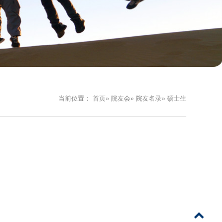
当前位置：
首页
»
院友会
»
院友名录
» 硕士生