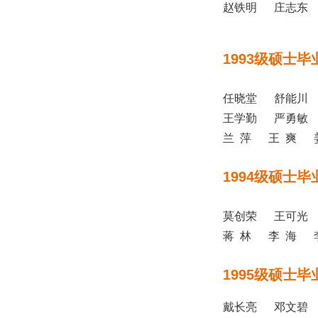
赵铁明 庄志东 
1993级硕士毕
任晓堂 舒能川
王学勤 严勇敏
兰 萍 王 爽 
1994级硕士毕
莫创荣 王可光
蒋 林 李 海 
1995级硕士毕
戴长亮 邓文碧