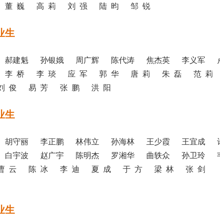
董 巍 高 莉 刘 强 陆 昀 邹 锐
业生
 郝建魁 孙银娥 周广辉 陈代涛 焦杰英 李义军 
李 桥 李 琰 应 军 郭 华 唐 莉 朱 磊 范 莉
刘 俊 易 芳 张 鹏 洪 阳
业生
 胡守丽 李正鹏 林伟立 孙海林 王少霞 王宜成 
 白宇波 赵广宇 陈明杰 罗湘华 曲轶众 孙卫玲 
曹 云 陈 冰 李 迪 夏 成 于 方 梁 林 张 剑
业生