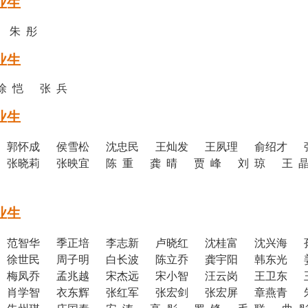
业生
信 朱 彤
业生
徐 恺 张 兵
业生
 郭怀成 侯雪松 沈忠民 王灿发 王夙理 俞绍才 
张晓莉 张映宜 陈 重 龚 晴 贾 峰 刘 琼 王 
业生
 范智华 季正培 李志新 卢晓红 沈桂富 沈兴海 
 徐世民 周子明 白长波 陈立乔 龚宇阳 韩东光 
 梅凤乔 孟兆越 宋杰远 宋小智 汪云岗 王卫东 
 肖学智 衣东辉 张红军 张宏剑 张宏屏 章燕青 