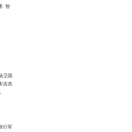
李 智
杨卫国
宋吉杰
戎
张行军