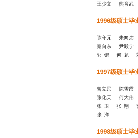
王少文 熊育武 
1996级硕士毕
陈守元 朱向炜
秦向东 尹毅宁 
郭 锴 何 龙 
1997级硕士毕
曾立民 陈雪霞
张化天 何大伟
张 卫 张 翔 
张 洋
1998级硕士毕