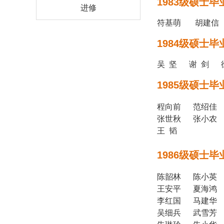
1983级硕士毕
进修
符基萌 胡建
1984级硕士毕
吴 坚 谢 剑 
1985级硕士毕
程向前 范绍佳
张世秋 张小农 
王 韬
1986级硕士毕
陈韶林 陈小英
王安平 夏海鸿
李红国 马建华
吴细兵 武雪芳