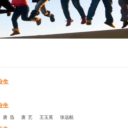
业生
业生
 唐 迅 唐 艺 王玉英 张远航