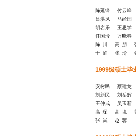
陈延锋 付云峰
吕洪凤 马经国
胡岩乐 王思学
任国珍 万晓春
陈 川 高 朋 
于 涌 张 玲 
1999级硕士毕
安树民 蔡建龙
刘新民 刘岳辉
王仲成 吴玉新
高 琛 高 境 
张 岚 赵 蓉