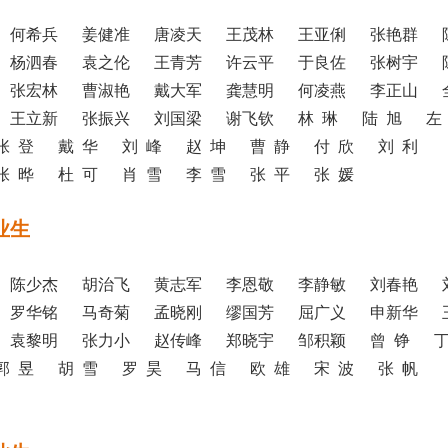
 何希兵 姜健准 唐凌天 王茂林 王亚俐 张艳群 
 杨泗春 袁之伦 王青芳 许云平 于良佐 张树宇 
 张宏林 曹淑艳 戴大军 龚慧明 何凌燕 李正山
 王立新 张振兴 刘国梁 谢飞钦 林 琳 陆 旭 左
张 登 戴 华 刘 峰 赵 坤 曹 静 付 欣 刘 利
张 晔 杜 可 肖 雪 李 雪 张 平 张 媛
业生
 陈少杰 胡治飞 黄志军 李恩敬 李静敏 刘春艳 
 罗华铭 马奇菊 孟晓刚 缪国芳 屈广义 申新华 
 袁黎明 张力小 赵传峰 郑晓宇 邹积颖 曾 铮 丁
郭 昱 胡 雪 罗 昊 马 信 欧 雄 宋 波 张 帆