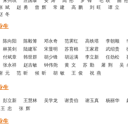
朱州琪 庄国泰 安 涛 高 彤 罗 锋 毛 联 曲 
张 斌 赵 勇 曾 辉 常 建 高 鹏 刘 旺 谭 立
赵 冬
业生
 陈向阳 陈毅箐 邓永奇 范霁红 高铁塔 李朝顺 
 林英剑 陆建军 宋显明 苏育棉 王家君 武绍贵 
 付斌章 韩世群 胡少锋 胡运满 李立新 任劲松 
 张永祥 赵吉敏 钟伟尧 黄 文 苏 勤 屠 荆 吴 
谢 元 范 昕 候 昕 胡 敏 王 俊 祝 燕
业生
 彭立新 王慧林 吴学龙 谢贵伯 谢玉真 杨丽华 
 王 忠 张 辉
业生