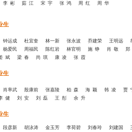
李 彬 茹 江 宋 宇 张 鸿 周 红 周 华
业生
 钟运成 杜宜奎 林一新 张永波 乔建荣 王明远 
 杨爱民 周福民 陈红岩 林官明 施 铮 肖 敬 郑
姜 斌 梁 春 尚 琪 康 凌 张 霞
业生
 肖率武 殷康前 张嘉陵 柏 森 海 颖 韩 凌 贾 
李 健 刘 安 刘 磊 王 彤 余 升
业生
 段彦新 胡泳涛 金玉芳 李荷碧 刘春玲 刘建国 