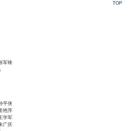
TOP
张军锋
晶
孙平侠
姜艳萍
王学军
朱广庆