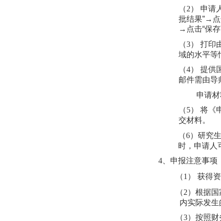
（
2
） 申请
批结果”→
→点击“保存
（
3
） 打
域的水平等
（
4
） 提
邮件需由导
申请材
（
5
） 将《
交材料。
（
6
）
研究
时，申请人
4
、申报注意事项
（
1
） 获得
（
2
）根据国
内实际发生
（
3
）按照财