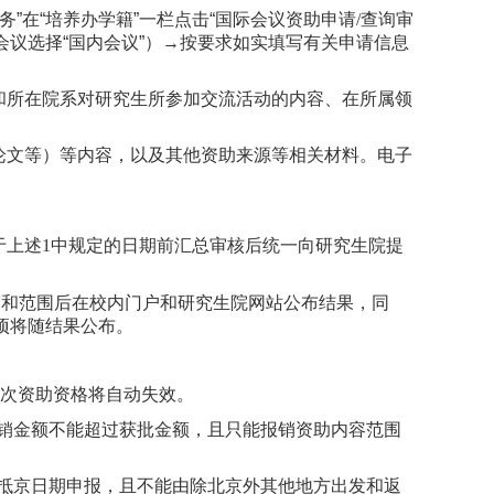
务”在“培养办学籍”一栏点击“国际会议资助申请
/
查询审
会议选择“国内会议”）→按要求如实填写有关申请信息
和所在院系对研究生所参加交流活动的内容、在所属领
论文等）等内容，以及其他资助来源等相关材料。电子
于
上述
1
中规定的日期前
汇总审核后统一
向研究生院提
度和范围后在校内门户和研究生院网站公布结果，同
项将随结果公布。
本次资助资格将自动失效。
销金额不能超过获批金额，且只能报销资助内容范围
抵京日期申报，且不能由除北京外其他地方出发和返