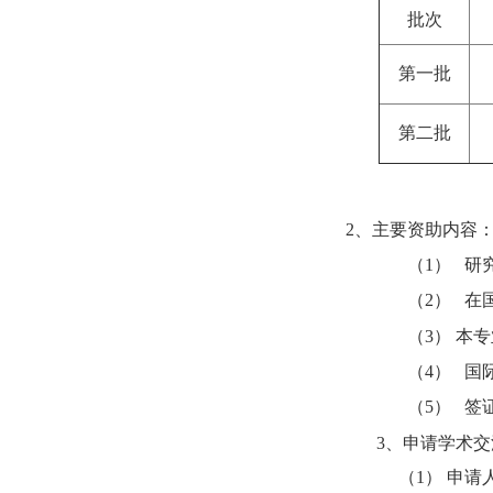
批次
第一批
第二批
2
、主要
资助内容
（
1
）
研
（
2
）
在
（
3
） 本
（
4
）
国
（
5
）
签
3
、
申请学术交
（
1
） 申