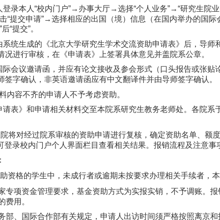
人登录本人“校内门户”→办事大厅→选择“个人业务”→“研究生院业
点击“提交申请”→选择相应的出国（境）信息（在国内举办的国际
”后“提交”。
印由系统生成的《北京大学研究生学术交流资助申请表》后，导师
情况进行审核，在《申请表》上签署具体意见并盖院系公章。
供国际会议邀请函，并应有论文接收及参会形式（口头报告或张贴
师签字确认，非英语邀请函应有中文翻译件并由导师签字确认。
料内容不齐的申请人不予考虑资助。
申请表》和申请相关材料
交至本院系研究生教务老师处
。各院系
生院将对经过院系审核的资助申请进行复核，确定资助名单、额
可登录校内门户个人界面栏目查看相关结果。报销流程及注意事
：
资助资格的学生中，未成行者或逾期未按要求办理相关手续者，
家专项资金管理要求，基金资助方式为实报实销，不予调账。报
的费用。
务部、国际合作部有关规定，申请人出访时间须严格按照离京和