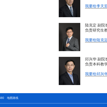
我要给李天宏
陆克定 副院
负责研究生
我要给陆克定
邱兴华 副院
负责本科教
我要给邱兴华
480
地图路线