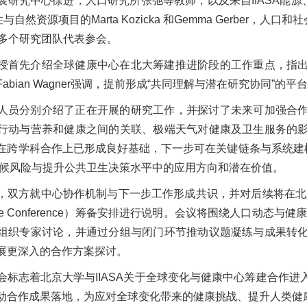
究中心徐进，人口研究所张弛等教师，以及来自IIASA能源、气候与环境项目
性与自然资源项目的Marta Kozicka 和Gemma Gerber，人口和
uhn等多个研究团队代表参会。
授首先介绍全球健康中心在北大筹建推进阶段的工作重点，指
abian Wagner强调，提前形成“共同理解与潜在研究协同”
人员分别介绍了正在开展的研究工作，并探讨了未来可加强合
行动与营养和健康之间的关联、极端天气对健康及卫生服务的
在跨学科合作上已形成良好基础，下一步可在关键链条与系统建
气候风险与提升公共卫生决策水平中的应用方向和潜在价值。
双方就中心协作机制与下一步工作形成共识，并对后续将在北京举办的
 Satellite Conference）筹备安排进行说明。会议将围绕
组织专家讨论，并通过分组与闭门环节推动议题凝练与成果转
展更深入的合作方案探讨。
会标志着北京大学与IIASA关于全球变化与健康中心筹建合作
动合作成果落地，为应对全球变化带来的健康挑战、提升人类健