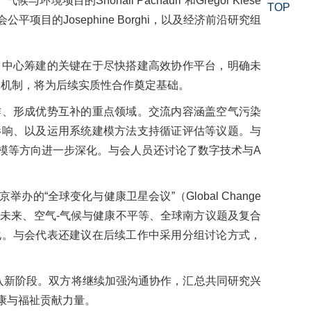
的Shonali Pachauri 和Gregor Kiese
TOP
社会公平项目的Josephine Borghi，以及经济前沿研究组
出中心筹建的关键在于尽快搭建高效协作平台，明确未
的平台机制，将为后续实质性合作奠定基础。
作、形成优势互补的重点领域。交流内容涵盖空气污染
影响、以及运用系统建模方法支持循证评估等议题。与
模等方向进一步深化。与会人员还讨论了数字技术与A
“全球变化与健康卫星会议”（Global Change
人口动态与健康未来、空气-气候与健康不平等、全球南方议题及复合
化。与会代表还建议在后续工作中采用分组讨论方式，
进入新阶段。双方将继续加强沟通协作，汇总共同研究兴
康与福祉贡献力量。