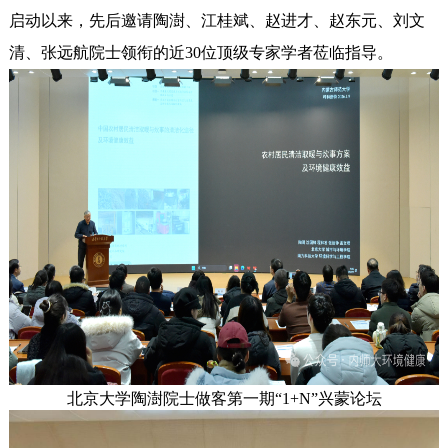
启动以来，先后邀请陶澍、江桂斌、赵进才、赵东元、刘文
清、张远航院士领衔的近30位顶级专家学者莅临指导。
北京大学陶澍院士做客第一期“1+N”兴蒙论坛