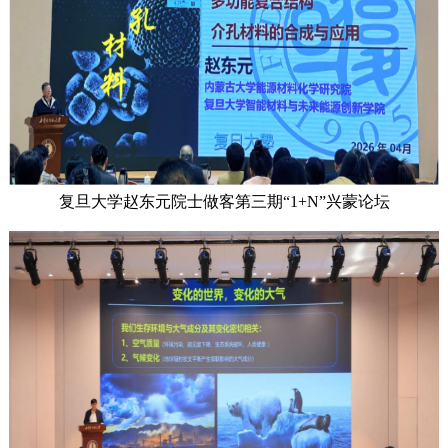
复旦大学赵东元院士做客第三期“1+N”兴蒙论坛