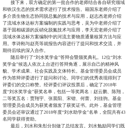
接下来，双方确定的第一批合作的老师结合各自研究领域
和铁汉生态的技术需求进行了技术报告。籍国东老师介绍了
多介质生物生态协同脱总氮的技术与应用，赵志杰老师介绍
了流域水体达标方案编制的实践与思考，吴为中老师介绍了
基于固相碳源的反硝化脱氮技术与应用，李天宏老师介绍了
流域水体达标方案编制中的河流主要物质通量核算方法与应
用。李诗刚与赵亮等就报告内容进行了提问和技术交流，并
期待后续的深入合作。
随后举行了“刘水奖学金”答辩会暨颁奖典礼。12位“刘水
奖学金”候选人依次上台进行答辩角逐，展示自己的精神风
貌、学术成果、社会实践及文体特长。基金管理委员会成员
作为答辩评委进行了提问和讨论。同学们的优秀表现得到了
评委们的交口称赞。经评委们评议投票后，确定了2018年
度“刘水奖学金”获奖名单，包括一等奖两名：赵云鹏、陈翔，
二等奖五名：贾翔宇、张晨阳、宋锴、何蕾、刘佳驹。基金
管理委员会成员为获奖者颁发了获奖证书。此外，基金管理
委员会还审议通过了2018年度“刘水助学金”名单，全院共有43
名同学获得资助。
最后，刘水和朱彤分别做了总结发言。刘水勉励同学们既