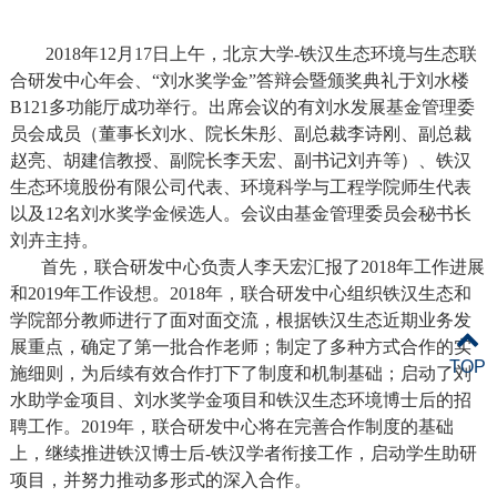
2018
年
12
月
17
日上午，北京大学
-
铁汉生态环境与生态联
合研发中心年会、“刘水奖学金”答辩会暨颁奖典礼于刘水楼
B121
多功能厅成功举行。出席会议的有刘水发展基金管理委
员会成员（董事长刘水、院长朱彤、副总裁李诗刚、副总裁
赵亮、胡建信教授、副院长李天宏、副书记刘卉等）、铁汉
生态环境股份有限公司代表、环境科学与工程学院师生代表
以及
12
名刘水奖学金候选人。会议由基金管理委员会秘书长
刘卉主持。
首先，联合研发中心负责人李天宏汇报了2018年工作进展
和2019年工作设想。2018年，联合研发中心组织铁汉生态和
学院部分教师进行了面对面交流，根据铁汉生态近期业务发
展重点，确定了第一批合作老师；制定了多种方式合作的实
TOP
施细则，为后续有效合作打下了制度和机制基础；启动了刘
水助学金项目、刘水奖学金项目和铁汉生态环境博士后的招
聘工作。2019年，联合研发中心将在完善合作制度的基础
上，继续推进铁汉博士后-铁汉学者衔接工作，启动学生助研
项目，并努力推动多形式的深入合作。