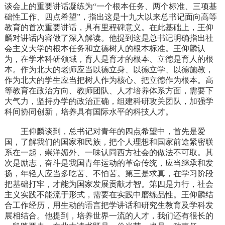
谈会上的重要讲话凝练为“一个根本任务、两个标准、三项基
础性工作、四点希望”，指出这是十九大以来总书记面向高等
教育的首次重要讲话，具有里程碑意义。在此基础上，王仰
麟对讲话内容做了深入解读。他提到这是总书记明确指出社
会主义大学的根本任务和立德树人的根本标准。王仰麟认
为，在学术科研领域，育人是育才的根本、立德是育人的根
本。作为北大的老师应当以德立身、以德立学、以德施教，
作为北大的学生应当把树人作为核心、把立德作为根本。高
等教育在政治方向、教师团队、人才培养体系方面，需要下
大气力，坚持办学的政治正确，组建科研攻关团队，加强学
科间协同创新，培养具有国际水平的科技人才。
王仰麟谈到，总书记对青年的四点希望中，首先是爱
国，了解我们的国家和民族，把个人理想和国家前途紧密联
系在一起，崇洋媚外、一味认同西方社会的做法不可取。其
次是励志，奋斗是我国青年运动的革命传统，应当继承和发
扬，年轻人应当多吃苦、不怕苦。第三是求真，在学习阶段
把基础打牢，才能为国家发展贡献才智。第四是力行，社会
主义实践不能流于形式，需要在实践中磨练品性。王仰麟结
合工作经历，用生动的语言把学讲话和研究生教育及学科发
展相结合。他提到，培养世界一流的人才，我们还有很长的