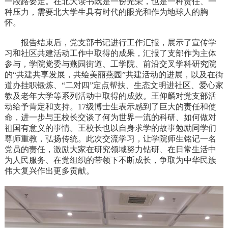
一段路要走。在北大读书既是一份光荣，也是一种责任、一
种压力，需要北大学生具有时代的眼光和作为地球人的胸
怀。
报告结束后，党支部书记进行工作汇报，展示了宣传学
习和社区共建活动工作中取得的成果，汇报了支部作为主体
参与，学院党委与燕园街道、工学院、前沿交叉学科研究院
的“共建共享发展，共绘美丽燕园”共建活动的进展，以及在街
道办挂职锻炼、“二对四”定点帮扶、生态文明进社区、爱心家
教及老年大学等系列活动中取得的成效。王仰麟对党支部活
动给予肯定和支持。17级博士生表示感到了巨大的责任和使
命，进一步与王校长交谈了何为世界一流的科研、如何做对
祖国有意义的事情。王校长也以自身求学的故事勉励同学们
尊师重教，弘扬传统。此次交流学习，让学院师生铭记一名
党员的责任，激励大家在研究领域努力钻研、在日常生活中
为人民服务、在党组织的带领下不断成长，争取为中华民族
伟大复兴作出更多贡献。