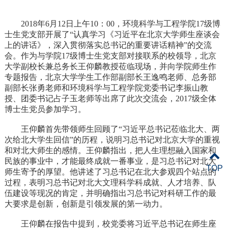
2018年6月12日上午10：00，环境科学与工程学院17级博
士生党支部开展了“认真学习《习近平在北京大学师生座谈会
上的讲话》，深入贯彻落实总书记的重要讲话精神”的交流
会。作为与学院17级博士生党支部对接联系的校领导，北京
大学副校长兼总务长王仰麟教授莅临现场，并向学院师生作
专题报告，北京大学学生工作部副部长王逸鸣老师、总务部
副部长张勇老师和环境科学与工程学院党委书记李振山教
授、团委书记占子玉老师等出席了此次交流会，2017级全体
博士生党员参加学习。
王仰麟首先带领师生回顾了“习近平总书记莅临北大、两
次给北大学生回信”的历程，说明习总书记对北京大学的重视
和对北大师生的感情。王仰麟指出，把人生理想融入国家和
民族的事业中，才能最终成就一番事业，是习总书记对北大
TOP
师生寄予的厚望。他讲述了习总书记在北大参观四个站点的
过程，表明习总书记对北大文理科学科成就、人才培养、队
伍建设等现况的肯定，并明确指出习总书记对科研工作的最
大要求是创新，创新是引领发展的第一动力。
王仰麟在报告中提到，校党委将习近平总书记在师生座