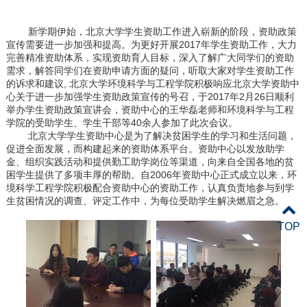
新学期伊始，北京大学学生资助工作进入崭新的阶段，资助政策
宣传需要进一步加强和提高。为更好开展
2017
年学生资助工作，大力
完善精准资助体系，实现资助育人目标，深入了解广大同学们的资助
需求，解答同学们在资助申请方面的疑问，听取大家对学生资助工作
的诉求和建议
,
北京大学环境科学与工程学院积极响应北京大学资助中
心关于进一步加强学生资助政策宣传的号召，于
2017
年
2
月
26
日顺利
举办学生资助政策宣讲会，资助中心的王华磊老师和环境科学与工程
学院的受助学生、学生干部等
40
余人参加了此次会议。
北京大学学生资助中心是为了解决贫困学生的学习和生活问题，
促进全面发展，而构建起来的资助体系平台。资助中心以发放助学
金、组织实践活动和提供勤工助学岗位等渠道，向来自全国各地的贫
困学生提供了多项丰厚的帮助。自
2006
年资助中心正式成立以来，环
境科学工程学院积极配合资助中心的资助工作，认真负责地参与到学
生贫困情况的调查、评定工作中，为每位受助学生解决燃眉之急。
TOP