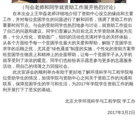
（与会老师和同学就资助工作展开热烈讨论）
在本次会上王华磊老师详细地介绍了资助中心设立的缘由和主要
工作，并对每位贫困学生的问题进行了解和回答，强调了资助工作的
重要时间节点。与会的受助同学也热烈地参与讨论，就资助工作提出
了自己的问题和建议。同学们普遍认为目前北京大学资助体系较为完
善，十分人性化，资助面广，组织的活动也充满对学生的关怀体贴，
从各个方面给予每一个贫困学生最大的关爱和帮助，解除了贫困学生
求学的后顾之忧，尤其是
“
绿色通道
”
制度的实施，个性化的资助方案带
给贫困学生物质上和精神上的全面帮助，让每一个贫困学子从入学初
就享受到了浓浓的暖意。同学们也纷纷表示愿意参与更多的志愿服务
活动，用自己的绵薄之力回报社会。
此次宣讲会的顺利举办有助于更好地了解环境科学与工程学院每
位受助学生的情况，加强学院与资助中心之间关于资助工作的沟通和
联系，保障贫困学生的学习和生活，为
2017
年学院学生资助工作的顺
利开展打下了坚实的基础。
北京大学环境科学与工程学院
学工办
2017年
3
月2
日