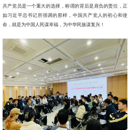
共产党员是一个重大的选择，
称谓
的背后是
肩负
的责任
，
正
如
习近平总书记
所强调的那样
，中国共产党人的初心和使
命，就是为中国人民谋幸福，为中华民族谋复兴
！