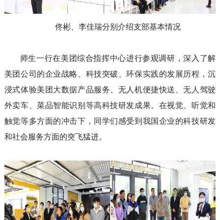
佟彬
、
李佳瑞分别
介绍
支部
基本情况
师生一行
在
美团综合指挥中心
进行参观调研
，深入了解
美团
公司的企业
战略、科技
突破
、环保
实践的发展历程
，
沉
浸式体验
美团大数据产品
服务
、无人机
便捷
快送
、无人驾驶
外卖车
、菜品
智能
识别等高科技研发成果。
在
视觉、听觉和
触觉等多方面的冲击
下
，同学们感受到我国企业
的科技研发
和社会服务
方面
的突飞猛进
。