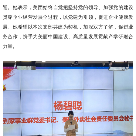
迎。她表示，美团
始终
自觉把坚持党的领导
、
加强党的建设
贯穿企业经营发展全过程，以党建为引领，
促进企业健康发
展。
她
希望以
本次
支部共建为契机，
加深
双方
了解，
促进
业
务
合作
，
携手为美丽中国建设、高质量发展
贡献产学研融合
力量
。