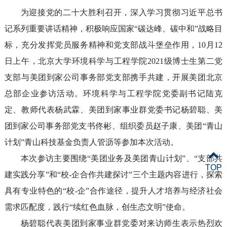
为迎接党的二十大胜利召开，深入学习贯彻
习近平总书
记系列重要讲话精神，
积极响应国家“
碳达峰、
碳中和”战略目
标，充分发挥党员服务精神
和党支部
战斗
堡垒作用
，
10
月
12
日上午，
北京大学环境科学与工程学院
2021级博士生第二党
支部
与美团到家公司
事务部党支部携手共建，开展美团北京
总部企业参访活动。
环境科学与工程学院
党委副书记陆克
定、教师代表杨武霖
、
美团到家事业群党委书记杨碧聪
、
美
团到家
公司
事务部
党支
书
佟彬、
组织委员赵子康、
美团“青山
计划”
青山科技基金负责人管沥等
参加
本次
活动。
本次参访主要围绕“美团
业务
及
美团
青山计划”、“
支部共
TOP
建实践分享
”
和
“校-企合作共建探讨”
三个主题内容进行，探索
具有专业特色的
“
校-企
”
合作途径
，
提升人才培养与经济社会
需求匹配
度
，
践行“续红色血脉，创生态文明”
使命。
杨碧聪代表
美团到家事业群党委对来访师生表示
热烈
欢