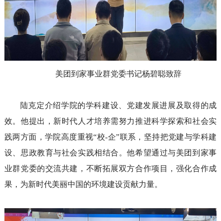
美团到家事业群党委书记杨碧聪致辞
陆克定介绍学院的学科建设
、党建发展进展
及取得的成
效。
他
提出
，新时代人才培养需
努力推进科学探索和社会实
践两方面
，学院高度重视
“
校-企
”
联系，坚持把党建
与学科建
设
、
思政教育
与社会实践
相结合。
他
希望通过与美团到家事
业群党委的交流共建，不断拓展双方合作项目，强化合作成
果，为新时代
美丽中国的
环境建设贡献力量。