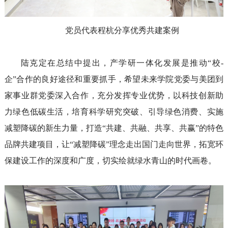
党员代表程杭
分享
优秀共建案例
陆克定
在
总结
中提出，
产学研一体化发展
是推动
“
校-
企
”
合作
的良好途径和重要抓手
，
希望
未来
学院党委
与美团到
家
事业群党委
深入
合作，
充分发挥专业优势，以科技创新助
力绿色低碳
生活
，
培育
科学研究
突破、引导绿色消费、实施
减塑降碳的新生力量，
打造“共建、共融、共享、共赢”的特色
品牌
共建
项目，
让
“减塑降碳”理念
走出国门走向世界，
拓宽
环
保
建设
工作
的深度和广度，
切实
绘
就
绿水青山的时代画卷
。