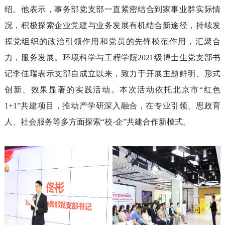
绍
。
他
表示
，事务部党支部
一直
紧密结合
到家事业群实际情
况
，积极探索企业党建与业务发展有机结合新途径，
持续发
挥党组织的政治引领作用和党员的先锋模范作用，汇聚合
力，服务发展。
环境科学与工程学院2
021
级博士生党支部书
记
李佳瑞
表示
支部
自
成立
以来
，
致力于
开展主题鲜明、形式
创新、效果显著的实践活动。本次
活动
依托北京市“红色
1
+1
”
共建
项目，
推动产学研深入融合，
在专业
引领
、思政育
人、社会服务等
多方面
探索
“校-企”
共建合作新模式
。