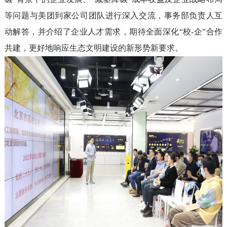
等问题
与美团到家公司团队进行
深入
交流，事务部负责人
互
动
解答，并
介绍了企业人才需求
，
期待
全面深化
“
校-企
”
合作
共建
，更好
地
响应生态文明建设的新形势新要求。