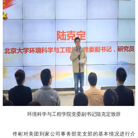
环境
科学与工程
学院党委副书记陆克定
致辞
佟彬
对
美团
到家公司事务部党支部的基本情况
进行介