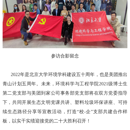
参访
合影留念
2022
年是北京大学环境学科建设五十周年，
也是
美团
推出
青山计划五周年。未来，
环境
科学与工程
学院
2
021
级博士生
第二党支部
与美团到家公司事务部党支部
将在
双方
党委指导
下，共同开展
生态文明党课
共讲、
塑料垃圾
环保
讲座
、
可持
续
生态路径
分享
等
宣教活动，
打造“校-企”支部共建合作样
板，
以实干实绩迎接党的二十大胜利召开
！