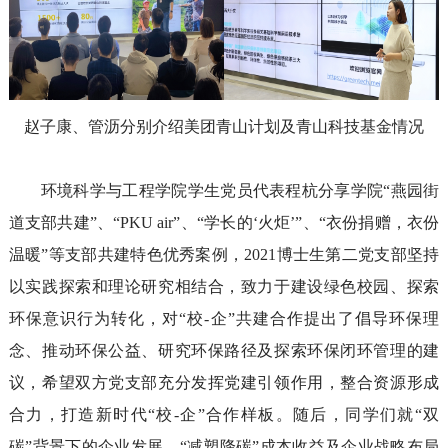
赵子康
、
管沥
分别
介绍
美团
青山
计划及青山科技基金
情况
环境科学与工程学院学生
党员代表
程杭
分享
学院
“燕园街
道支部共建
”、“PKU air”、“学长的‘火炬’”、“衣份捐赠，衣份
温暖”等支部
共建
特色优秀
案例
，
2021
博士生第二党支部
坚持
以实践探索和理论研究相结合，
致力于建设
绿色校园、
探索
环保意识行为转化
，
对“校-企”共建
合作
提出了倡导环保理
念、推动环保公益、研究环保路径及探索
环保闭环
管理
的建
议，
希望双方党支部
充分
发挥党建引领作
用
，整合
资源
形成
合力
，
打造
新时代“校-企”合作
样板
。
随后
，
同学们
就“双
碳”背景下
的
企业
发展
、
“减塑降碳”成本
收益
及企业战略布局