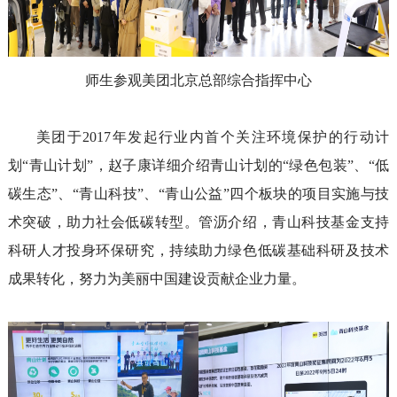
师生参观
美团
北京总部综合指挥中心
美团于2
017
年发起行业内首个关注环境保护的行动计
划“青山计划”，
赵子康
详细介绍
青山计划
的“
绿色包装
”
、
“
低
碳生态
”
、
“
青山科技
”
、
“
青山公益
”
四个板块
的
项目
实施与
技
术
突破
，
助力社会低碳转型。
管沥
介绍，
青山科技基金
支持
科研
人才
投身环保研究，
持续
助力绿色低碳基础科研及技术
成果转化，
努力
为美丽中国建设
贡献
企业
力量
。