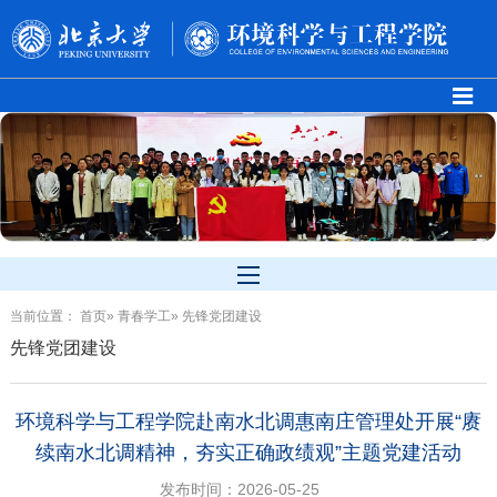
当前位置：
首页
»
青春学工
» 先锋党团建设
先锋党团建设
环境科学与工程学院赴南水北调惠南庄管理处开展“赓
续南水北调精神，夯实正确政绩观”主题党建活动
发布时间：2026-05-25