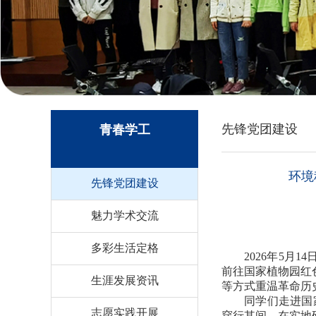
先锋党团建设
青春学工
环境
先锋党团建设
魅力学术交流
多彩生活定格
2026年5
前往国家植物园红
生涯发展资讯
等方式重温革命历
同学们走进国
志愿实践开展
穿行其间，在实地