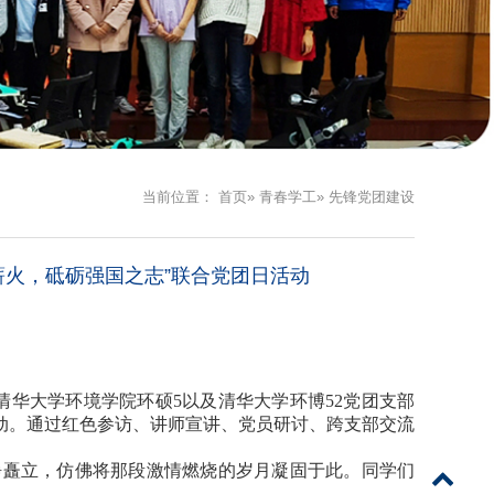
当前位置：
首页
»
青春学工
» 先锋党团建设
薪火，砥砺强国之志”联合党团日活动
合清华大学环境学院环硕5以及清华大学环博52党团支部
动。通过红色参访、讲师宣讲、党员研讨、跨支部交流
静矗立，仿佛将那段激情燃烧的岁月凝固于此。同学们