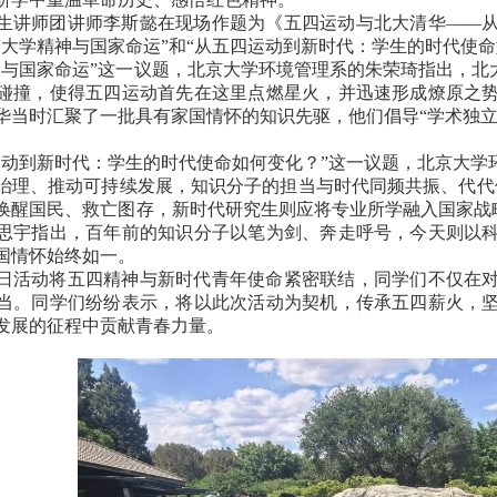
生讲师团讲师李斯懿在现场作题为《五四运动与北大清华——
“大学精神与国家命运”和“从五四运动到新时代：学生的时代使
神与国家命运”这一议题，北京大学环境管理系的朱荣琦指出，北
碰撞，使得五四运动首先在这里点燃星火，并迅速形成燎原之势
华当时汇聚了一批具有家国情怀的知识先驱，他们倡导“学术独立
运动到新时代：学生的时代使命如何变化？”这一议题，北京大学
治理、推动可持续发展，知识分子的担当与时代同频共振、代代
唤醒国民、救亡图存，新时代研究生则应将专业所学融入国家战略
成思宇指出，百年前的知识分子以笔为剑、奔走呼号，今天则以
国情怀始终如一。
日活动将五四精神与新时代青年使命紧密联结，同学们不仅在
当。同学们纷纷表示，将以此次活动为契机，传承五四薪火，
发展的征程中贡献青春力量。