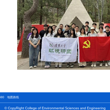
480
地图路线
© CopyRight College of Environmental Sciences and Engineering