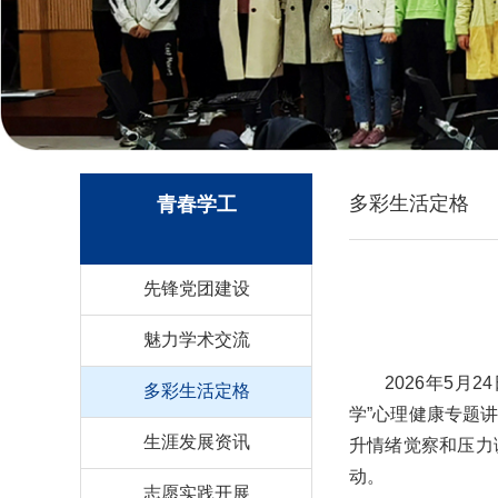
多彩生活定格
青春学工
先锋党团建设
魅力学术交流
2026年5月
多彩生活定格
学”心理健康专题
生涯发展资讯
升情绪觉察和压力
动。
志愿实践开展