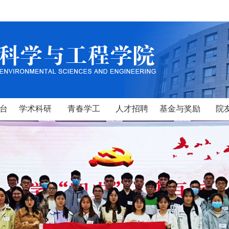
台
学术科研
青春学工
人才招聘
基金与奖励
院