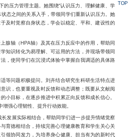
TOP
下的压力管理主题。她围绕“认识压力、理解健康、学
体状态之间的关系入手，带领同学们重新认识压力。她
在于及时觉察自身状态，学会以稳定、平和、建设性的
上腺轴（HPA轴）及其在压力反应中的作用，帮助同
理学知识转化为易理解、可运用的方法，并现场带领同
方法，使同学们在沉浸式体验中掌握自我调适的具体路
调适等问题积极提问。刘卉结合研究生科研生活特点进
划意识，也要重视及时反馈和动态调整；既要从文献阅
验的小目标，在逐步推进中积累正向反馈和成长信心。
中增强心理韧性、提升行动效能。
生成长发展实际相结合，帮助同学们进一步提升情绪觉察
心与育德相结合，持续完善心理健康教育和学生关心关
想引领协同发力，为培养身心健康、担当有为的新时代