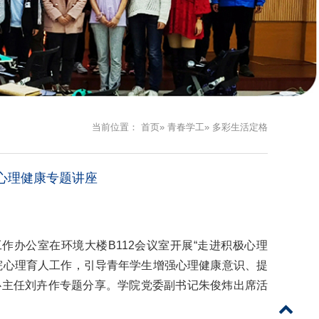
当前位置：
首页
»
青春学工
» 多彩生活定格
心理健康专题讲座
生工作办公室在环境大楼B112会议室开展“走进积极心理
院心理育人工作，引导青年学生增强心理健康意识、提
心主任刘卉作专题分享。学院党委副书记朱俊炜出席活