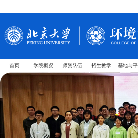
首页
学院概况
师资队伍
招生教学
基地与平