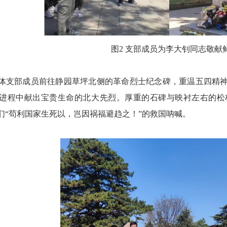
图
2
支部成员为李大钊同志敬献
体
支部成员前往
静园草坪北侧的革命烈士纪念碑，
重温五四精
进程中献出宝贵生命的北大先烈。厚重的石碑与映衬左右的松
们
“苟利国家生死以，岂因祸福避趋之！”的
救国
呐喊
。