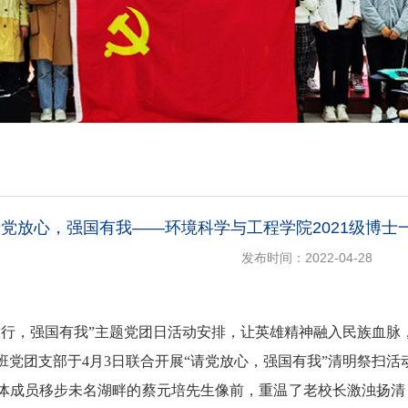
请党放心，强国有我——环境科学与工程学院2021级博
发布时间：2022-04-28
放行，强国有我”主题党团日活动安排
，让英雄精神融入民族血脉
班党
团
支部于
4
月
3
日
联合
开展
“请党放心，强国有我”清明
祭扫
活
体成员移步未名湖畔的蔡元培先生像前，重温了老校长激浊扬清，开