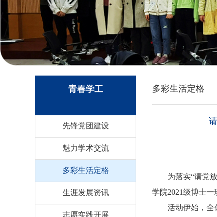
多彩生活定格
青春学工
先锋党团建设
魅力学术交流
多彩生活定格
为
落实“请党
学院2
021
级博士一
生涯发展资讯
活动伊始，全
志愿实践开展