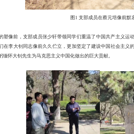
图1
支部成员在蔡元培像前默
的塑像前
，
支部成员张少轩带领同学们
重温了
中国共产主义运
们在李
大钊同志像前久久伫立，更加坚定了建设中国社会主义
躬
缅怀
大钊先生为
马克思主义中国化
做出的巨大贡献
。