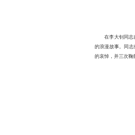
在
李大钊同志
的浪漫故事
。
同志
的哀悼
，并三次鞠