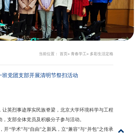
当前位置：
首页
»
青春学工
» 多彩生活定格
士一班党团支部开展清明节祭扫活动
，让英烈事迹厚实民族脊梁
，
北京大学环境科学与工程
动
，
支部全体党员及积极分子参与活动
。
“学术”与“自由”之新风，立“兼容”与“并包”之传承