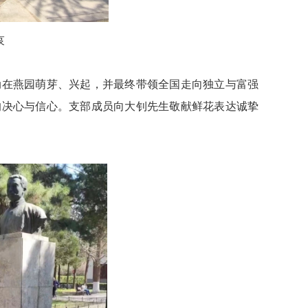
哀
动在燕园萌芽
、
兴起
，
并最终带领全国走向独立与富强
的决心与信心。支部成员向大钊先生敬献
鲜花
表达诚挚