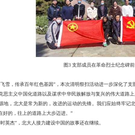
图
3
支部成员在革命烈士纪念碑前
楼飞雪，传承百年红色基因”，本次
清明祭扫活动进一步深化了
支
克思主义中国化道路以及谋求中华民族解放与复兴的伟大道路上
源地，北大是常为新的，改进的运动的先锋。
我们应始终牢记
在
好的，往上的道路
上
大步迈进。
”
一时英杰
”
，北大人接力建设中国的故事还在继续。