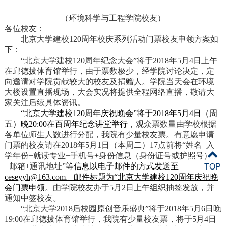
（环境科学与工程学院校友）
各位校友：
北京大学建校120周年校庆系列活动门票校友申领方案如
下：
“北京大学建校120周年纪念大会”将于2018年5月4日上午
在邱德拔体育馆举行，由于票数极少，经学院讨论决定，定
向邀请对学院贡献较大的校友及捐赠人。学院当天会在环境
大楼设置直播现场，大会实况将提供全程网络直播，敬请大
家关注后续具体资讯。
“北京大学建校
120
周年庆祝晚会”将于2018年
5
月
4
日（周
五）晚
20:00
在百周年纪念讲堂举行，
观众票数量由学校根据
各单位师生人数进行分配，我院有少量校友票。有意愿申请
门票的校友请在2018年5月1日（本周二）17点前将“姓名+入
学年份+就读专业+手机号+身份信息（身份证号或护照号）
+邮箱+通讯地址”
等信息以电子邮件的方式发送至
TOP
ceseyyh@163.com。邮件标题为“北京大学建校120周年庆祝晚
会门票申领
。由学院校友办于5月2日上午组织抽签发放，并
通知中签校友。
“北京大学2018后校园原创音乐盛典”将于2018年5月6日晚
19:00在邱德拔体育馆举行，我院有少量校友票，将于5月4日