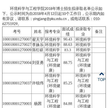
环境科学与工程学院
年博士招生拟录取名单公示如
2018
下。公示时间为自
年
月
日起
个工作日，公示期内如
2018
4
12
10
有异议，请联系：
，或电话联系：
yingjang@pku.edu.cn
010-
。
62751929
面试成
拟录取专
考号
姓名
报考专业
备注
绩
业
100018001270007
90.43
翟天宇
环境科学
环境科学
100018001270027
88.63
李姝乐
环境科学
环境科学
100018001270009
陈红硕
环境科学
83.3
环境科学
环境科学
环境科学
与工程
与工程
100018001270004
刘亚勇
88.75
（环境健
（环境健
康）
康）
环境科学
环境科学
TOP
与工程
与工程
100018001270037
许锐伟
85.25
（环境健
（环境健
康）
康）
环境科学
环境科学
与工程
与工程
100018001270003
杨茜
84.88
（环境健
（环境健