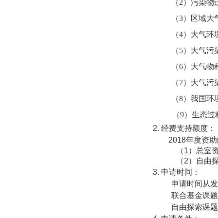
（2）污染物
（3）区域大
（4）大气环
（5）大气污
（6）大气物
（7）大气污
（8）我国环
（9）生态过
2.
经费支持额度：
2018
年度资助
（
1
）总室
（
2
）自由
3.
申请时间：
申请时间从发
联合基金课题
自由探索课题