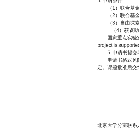
4.
申请条件：
（
1
）联合基
（
2
）联合基
（
3
）自由探
（
4
）获资助
国家重点实验
project is supporte
5.
申请书提交
申请书格式见
定。课题批准后交
北京大学分室联系