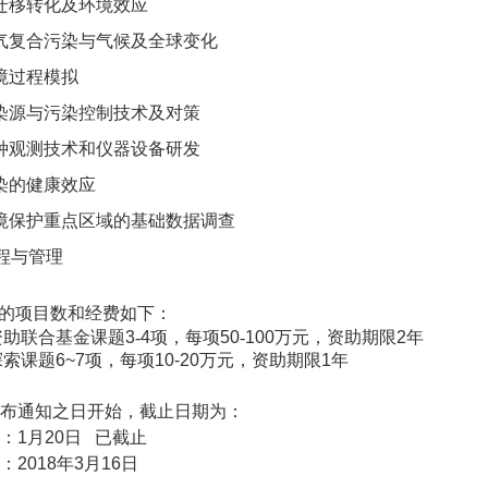
迁移转化及环境效应
气复合污染与气候及全球变化
境过程模拟
染源与污染控制技术及对策
种观测技术和仪器设备研发
染的健康效应
境保护重点区域的基础数据调查
程与管理
的项目数和经费如下：
资助联合基金课题
3
-
4
项，每项
50
-
100
万元，资助期限
2
年
探索课题
6~7
项，每项
10-20
万元，资助期限
1
年
布通知之日开始，截止日期为：
：
1
月
20
日
已截止
：
2018
年
3
月
16
日