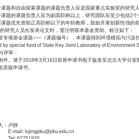
金课题和自由探索课题的课题负责人应是国家重点实验室的研究
金课题的课题负责人应为副高职称以上，研究团队应至少包括
2
个
索课题优先资助正高职称以下的年轻教师，鼓励开展创新性强的
的研究人员在发表论文时，需注明获本基金资助。标注如下：
室专项基金课题×××（课题编号），本课题得到环境模拟与污染
d by special fund of State Key Joint Laboratory of Environment 
与评审：
附件。请于
2018
年
3
月
16
日前将申请书电子版发至北京大学分室
纸质版申请书。
人：卢静
E-mail: lujingpku@pku.edu.cn
Tel: 62751920