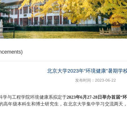
cements)
北京大学2023年“环境健康”暑期学
发布时间：2023-06-22
科学与工程学院环境健康系拟定于
202
3
年
6
月
27
-
28
日举办首届“
的
高年级本科生和博士研究生
，在北京大学集中学习
交流两
天