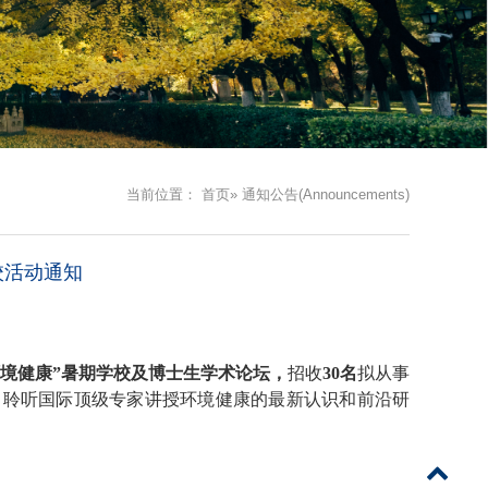
当前位置：
首页
» 通知公告(Announcements)
校活动通知
环境健康”暑期学校及博士生学术论坛，
招收
3
0名
拟从事
，聆听国际顶级专家讲授环境健康的最新认识和前沿
研