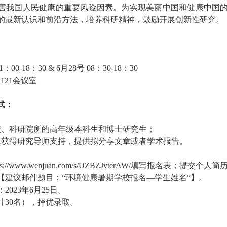
害我国人民健康的重要风险因素。为实现美丽中国
和健康中国
的最新认识和前沿方法，
培养科研精神，
鼓励开展创新性研究。
1
：0
0-18
：
30
&
6月2
8
号
0
8
：3
0-18
：
30
121会议室
式：
校、科研院所的
高年级本科生和博士研究生
；
应获得研究导师支持，提供拟分享文章或者学术报告
。
ps://www.wenjuan.com/s/UZBZJvterAW/
填写报名表
；
提交个人简历
【建议邮件题目：“环境健康暑期学校
报名
—学生姓名”】。
：
2023年
6月
2
5
日。
计
3
0
名），择优录取。