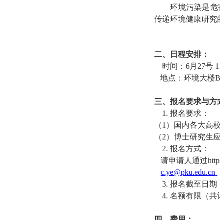
环境污染是危
传递环境健康研究
二、
日程安排
：
时间：6月2
7
号
1
地点：环境大楼B
三、
报名要求与方
1.
报名要求：
（1）国内各大高
（2）
博士研究生
2.
报名方式：
请申请人通过
htt
c.ye@pku.edu.cn
3
.
报名截至日期
4
.
名额有限（共
四、
费用：