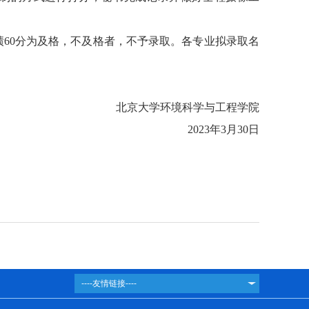
绩
60
分为及格，不及格者，不予录取。各专业拟录取名
北京大学环境科学与工程学院
2023
年
3
月
3
0
日
----友情链接----