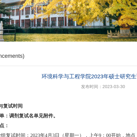
cements)
环境科学与工程学院2023年硕士研究
发布时间：2023-03-30
与复试时间
单：调剂复试名单见附件。
点
：
学
组复试时间：
2023
年
4
月
3
日（星期
一
），上午
9
：
00
开始，
地点