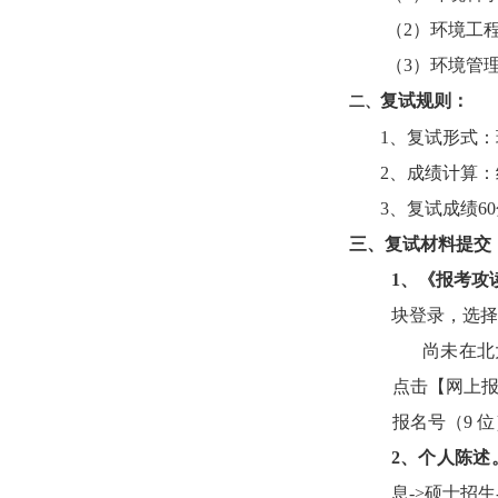
（
2
）环境
工
（3）环境管
复试规则
：
二、
1
、
复试形式：
2
、
成绩计算：统
3
、
复试成绩
60
三、
复试材料提交
1、
《报考攻
块登录，选择
尚未在北
点击【网上
报名号（
9
位
2、
个人陈述
息
->
硕士招生