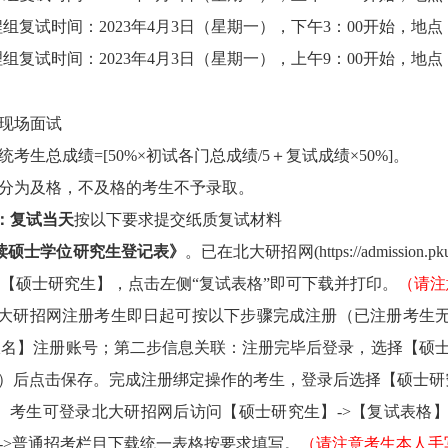
程
组复试时间：
2023
年
4
月
3
日（星期
一
），
下午3：0
0
开始，
地点
理组复试时间：2
023
年4月
3
日（星期
一
），上午9：0
0
开始，地点
现场面试
考生总成绩=[50%×初试各门总成绩/5＋复试成绩×50%]。
分为及格，
不及格的考生不予录取。
：
复试当天
按以
下
要求提交纸质复试材料
读硕士学位研究生登记表》
。已在北大研招网
(
https://admission.pk
【硕士研究生】，点击左侧“复试表格”即可下载并打印。
（请注
大研招网注册考生即日起可按以下步骤完成注册（已注册考生
报名】注册账号；第二步信息关联：注册完毕后登录，选择【硕
）后点击保存。完成注册绑定操作的考生，登录后选择【硕士研
。
考生可登录北大研招网后访问【硕士研究生】
->
【复试表格
->
普通招考栏目下载统一表格按要求填写。
（请注意考生本人手