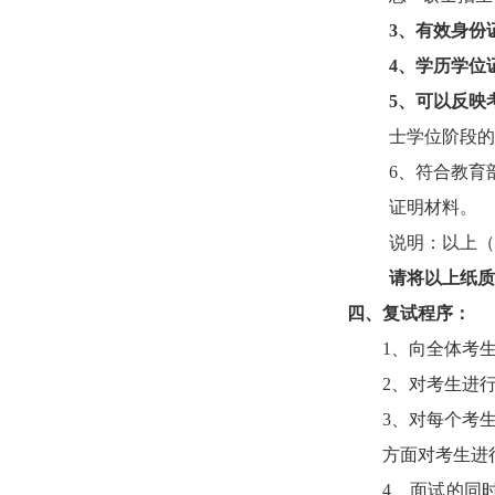
3、
有效身份
4、
学历学位
5、
可以反映
士学位阶段的
6
、
符合教育
证明材料。
说明：以上（
请将以上
纸质
四、
复试程序：
1
、向全体考
2
、对考生进
3
、对每个考
方面对考生进
4
、面试的同