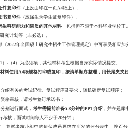
证件复印件
（正反面印在一页
A4
纸上）。
证书复印件
（应届生为学生证复印件）。
考生科研能力和潜质的其他材料
，包括但不限于本科毕业学校正
研究计划等（非必选）。
部《
2022
年全国硕士研究生招生工作管理规定》中可享受相应加
1
）
-
（
4
）为必须项，
其他材料
考生根据自身实际情况提交。
材料使用
A4
纸规格打印或复印，按清单顺序整理，用长尾夹夹
生介绍有关的考试纪律、复试程序及要求，随机确定复试顺序；
行资格审核，请考生签订承诺书；
生分别进行面试，
考生需提前准备
5-8
分钟的
PPT
介绍
，并在题库
行考核，面试时间每人不少于
20
分钟；
时，复试考核小组中的每位成员要求在所发的评分表中，按百分