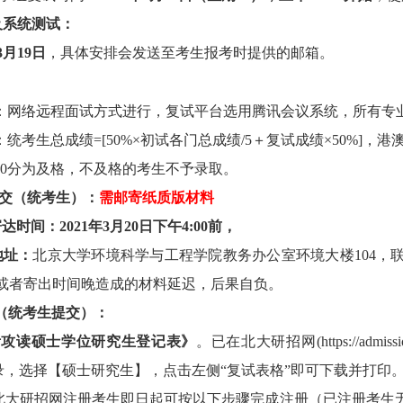
及系统测试：
3
月
19
日
，具体安排会
发送至
考生
报考时提供
的邮箱
。
：
网络远程面试方式进行，复试平台选用腾讯会议系统，所有专业
：
统考生
总成绩=[
50%
×初试各门总成绩/5＋复试成绩×
50%
]
，港
60
分
为及格
，
不及格的考
生
不予录取。
交
（统考生）
：
需邮寄纸质版材料
寄达
时间：
202
1
年
3
月
20
日下午4:00前，
地
址
：
北京大学环境科学与工程学院教务办公室环境大楼104，联系电
或者寄出时间晚造成的材料延迟，后果自负。
（统考生提交）
：
考攻读硕士学位研究生登记表》
。已在北大研招网
(https://admiss
录，
选择【硕士研究生】，点击左侧“复试表格”即可下载并打印
北大研招网注册考生即日起可按以下步骤完成注册（已注册考生