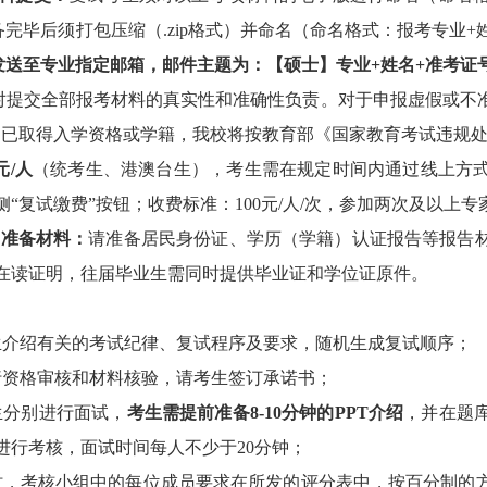
备完毕后须打包压缩（
.zip
格式）并命名（命名格式：报考专业
+
发送至专业指定邮箱，邮件主题为：【硕士】专业
+
姓名
+
准考证
对提交全部报考材料的真实性和准确
性负责。对于申报虚假或不
如已取得入学资格或学籍，我校将按教育部《国家教育考试违规
元
/
人
（统考生、港澳台生），
考生需在规定时间内通过线上方
侧“复试缴费”按钮；收费标准：
1
00
元
/
人
/
次，参加两次及以上专
需
准备
材料：
请
准备
居民身份证、学历（学籍）认证报告
等报告
在读证明，往届毕业生需同时提供毕业证和学位证
原
件
。
生介绍有关的考试纪律、复试程序及要求，随机生成复试顺序；
行资格审核和材料核验，请考生
签订
承诺书；
生分别进行面试，
考生需
提前
准
备
8-10
分钟的
PPT
介绍
，
并在题
进
行
考核，面试时间每人不少于
20
分钟；
时，考核小组中的每位成员要求在所发的评分表中，按百分制的