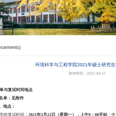
cements)
环境科学与工程学院2021年硕士研究
发布时间：2021-03-17
单与复试时间地点
名单：
见附件
、地点：
学
组复试时间
：
202
1
年
3
月
2
2
日（星期
一
），
上午
9
：
0
0
开始
；使