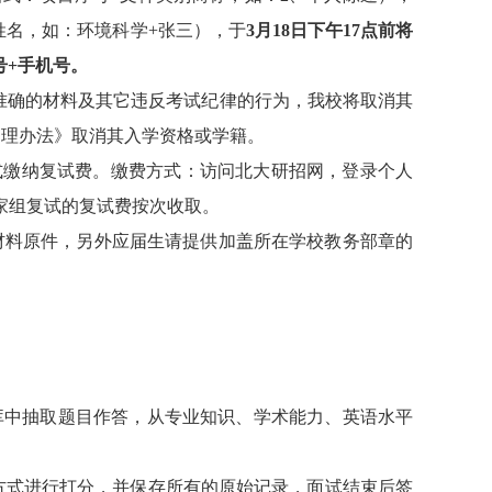
姓名，如：
环境科学
+
张三），于
3
月
18
日下午
17
点前将
号
+
手机号。
准确的材料及其它违反考试纪律的行为，我校将取消其
处理办法》取消其入学资格或学籍。
式缴纳复试费。缴费方式：访问北大研招网，登录个人
家组复试的复试费按次收取。
材料原件
，另外应届生请提供加盖所在学校教务部章的
库中抽取题目作答，
从专业知识、学术能力、英语水平
方式进行打分，并保存所有的原始记录，面试结束后签