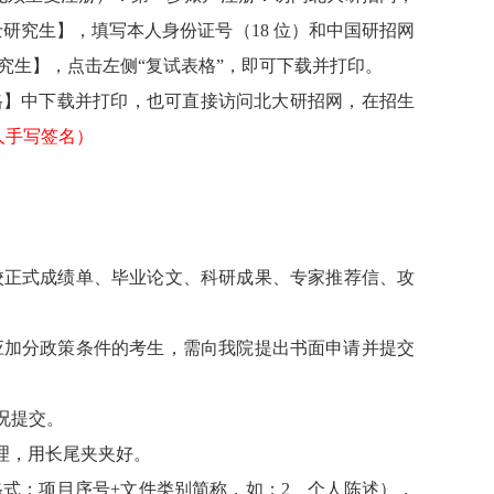
士研究生】，填写本人身份证号（
18
位）和中国研招网
究生】，点击左侧“复试表格”，即可下载并打印。
格】中下载并打印，也可直接
访问北
大研招
网，在招生
人
手写签
名
）
校正式成绩单、
毕业论文、
科研成果
、专家推荐信、
攻
应加分政策
条件
的考生，需
向我院
提出书面申请并提交
况提交。
理，用长尾夹夹好
。
格式：项
目序号
+
文件类别简称，如：
2
、
个人陈述
），