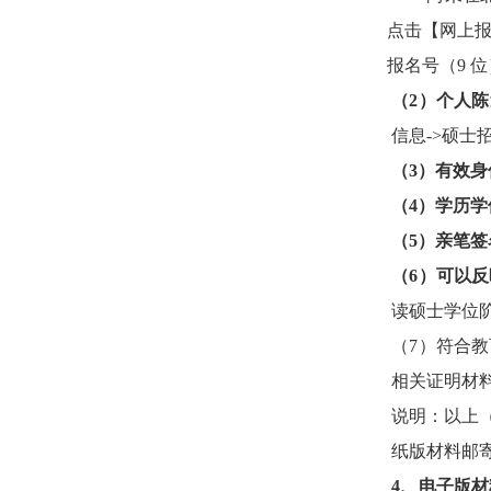
点击【网上
报名号（
9
位
（
2
）
个人陈
信息
->
硕士
（
3
）
有效身
（
4
）
学历学
（
5
）
亲笔签
（
6
）
可以反
读硕士学位
（
7
）
符合教
相关证明材
说明：以上
纸版材料邮
4
、电子
版
材