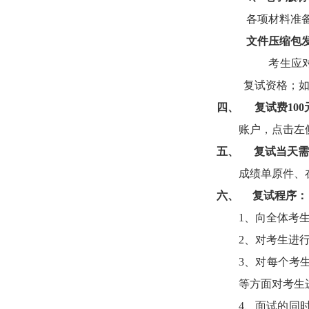
各项材料准
文件压缩包
考生应
复试资格；
四、
复试费
100
账户，点击左
五、
复试当天
成绩单原件、
六、
复试程序：
1
、
向全体考
2
、
对考生进
3
、
对每个考
等方面对考生
4
、
面试的同