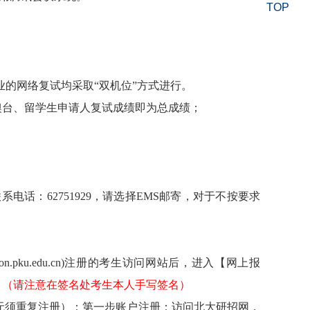
TOP
的网络复试均采取“双机位”方式进行
。
澳台、留学生申请人复试成绩即为总成绩
；
话：62751929，请选择EMS邮寄
，对于不按要求
ion.pku.edu.cn)
注册的考生访问网站后，进入【网上报
。
（请注意
在签名处
考生
本人
手写
签
名
）
无须重复注册）：第一步账户注册：访问北大研招网，