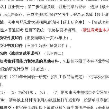
报名】注册账号；第二步信息关联：注册完毕后登录，选择【硕
）后点击保存。完成注册绑定操作的考生，登录后选择【硕士研
述。
考生可登录北大研招网后访问【硕士研究生】
-
>
【复试表
招生
->
普通招考
栏目下载统一表格按要求填写。
（请注意
考生
本
份证件复印件
（正反面印在一页
A
4
纸上）。
位证书
复印件
（应届生为学生证
复印件
）。
名的《诚信复试承诺书》
（见附件
二
）
映
考生
科研能力和
潜
质
的
其他
材料
，包括
但不限于本科
毕业学
阶段的研究计划等
（非必选）。
育部《
2021
年全国硕士研究生招生工作管理规定》
中可
享受相
料。
（
1
）
-
（
5
）为必须项，（
6
）、（
7
）两项由考生根据自身实际情
寄时，请将
以上材料
请
使用
A4
纸规格
打印或
复印，按清单顺序整
料
提交
：
复试考生须对
以上
每项材料的电子版进行命名（命名