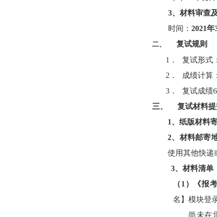
3
、材料审查
时间：
2
02
1
年
复试规则
二、
1．
复试形式
2．
成绩计算
3．
复试成绩
三、
复试
材料
提
1
、
纸版材料
2
、材料
邮寄
使用
其他快递
3
、
材料清单
（
1
）
《报
名】模块登
尚未在