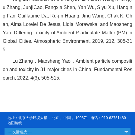
u Zhang, JunjiCao, Fangxia Shen, Yan Wu, Siyu Xu, Hanqin
g Fan, Guillaume Da, Ru-jin Huang, Jing Wang, Chak K. Ch
an, Alma Lorelei De Jesus, Lidia Morawska, and Maosheng
Yao, Differing Toxicity of Ambient P articulate Matter (PM) in
Global Cities. Atmospheric Environment, 2019, 212, 305-31
5.
Lu Zhang，Maosheng Yao，Ambient particle compositi
on and toxicity in 31 major cities in China, Fundamental Res
earch, 2022, 4(3), 505-515.
地址：北京大学环境大楼， 北京， 中国， 100871 电话：010-62751480
地图路线
----友情链接----