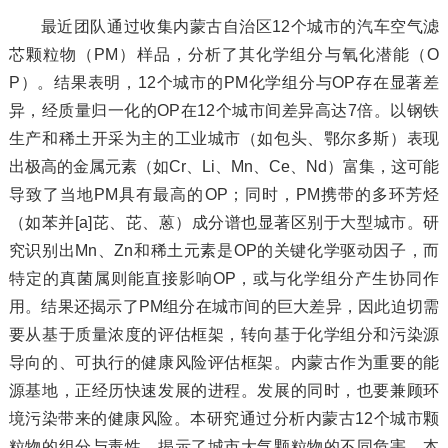
最近团队通过收集内蒙古自治区12个城市的汽车空气滤
芯颗粒物（PM）样品，分析了其化学组分与氧化潜能（O
P）。结果表明，12个城市的PM化学组分与OP存在显著差
异，经质量归一化的OP在12个城市间差异高达7倍。以钢铁
生产和稀土开采为主的工业城市（如包头、鄂尔多斯）表现
出极高的金属元素（如Cr、Li、Mn、Ce、Nd）富集，这可能
导致了当地PM具有最高的OP；同时，PM携带的多环芳烃
（如苯并[a]芘、芘、蒽）成分谱也显著区别于大型城市。研
究识别出Mn、Zn和稀土元素是OP的关键化学驱动因子，而
特定的真菌属则能直接影响OP，或与化学组分产生协同作
用。结果还揭示了PM组分在城市间的巨大差异，因此迫切需
要从基于质量浓度的评估框架，转向基于化学组分和污染源
导向的、可执行的健康风险评估框架。内蒙古作为重要的能
源基地，正经历快速发展的进程。发展的同时，也要兼顾环
境污染带来的健康风险。本研究通过分析内蒙古12个城市颗
粒物的组分与毒性，揭示了城市大气颗粒物的不同危害。本