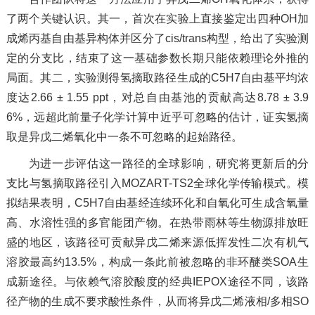
了两个关键认识。其一，首次在实验上直接鉴定出四种OH加
成烯丙基自由基异构体并区分了cis/trans构型，给出了实验测
定的分支比，结束了这一基础参数长期只能依赖理论外推的
局面。其二，实验测得氢摘取路径生成的C5H7自由基平均浓
度达2.66 ± 1.55 ppt，对总自由基池的贡献高达8.78 ± 3.9
6%，远超此前量子化学计算中近乎可忽略的估计，证实氢摘
取是异戊二烯氧化中一条不可忽略的起始路径。
为进一步评估这一路径的全球影响，研究将更新后的分
支比与氢摘取路径引入MOZART-TS2全球化学传输模式。模
拟结果表明，C5H7自由基经连续环化和自氧化可生成含氧量
高、水溶性强的多官能团产物。在热带雨林等生物源排放旺
盛的地区，该路径可贡献异戊二烯来源低挥发性二次有机气
溶胶最高约13.5%，构成一条此前被忽略的非环醚类SOA生
成新途径。与依赖气溶胶酸度的经典IEPOX途径不同，该路
径产物的生成不要求酸性条件，从而将异戊二烯液相/多相SO