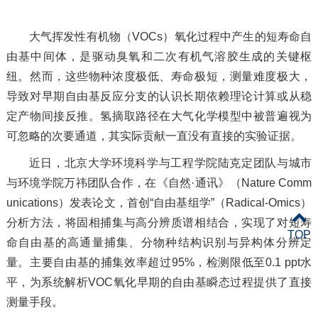
大气挥发性有机物（VOCs）氧化过程中产生的短寿命自
由基中间体，是驱动臭氧和二次有机气溶胶生成的关键枢
纽。然而，这些物种浓度极低、寿命极短，测量难度极大，
导致对早期自由基反应分支的认识长期依赖理论计算或从稳
定产物间接反推。氢摘取路径在大气化学模型中被普遍视为
可忽略的次要通道，其实际贡献一直没有直接的实验证据。
近日，北京大学环境科学与工程学院陆克定团队与城市
与环境学院万祎团队合作，在《自然·通讯》（Nature Comm
unications）发表论文，首创“自由基组学”（Radical-Omics）
分析方法，将固相捕集与高分辨质谱相结合，实现了对短寿
TOP
命自由基的高通量捕集、分物种结构识别与异构体分辨定
量。主要自由基的捕集效率超过95%，检测限低至0.1 ppt水
平，为系统解析VOC氧化早期的自由基瞬态过程提供了直接
测量手段。