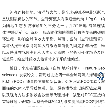
河流连接陆地、海洋与大气，是全球碳循环中最活跃也
是观测最稀缺的环节。全球河流入海碳通量约为 1 Pg C，约
为陆地生态系统净碳汇的三分之一，并在“陆地-海洋连续
体”中经历矿化、沉积、形态转化和跨圈层迁移等复杂的碳循
环过程，影响全球碳收支平衡。然而，当前《全球碳预算》
等评估报告通常将河流入海碳通量简化为固定多年均值，难
以反映其在气候变化和人类活动影响下的长期变化趋势及区
域差异，给全球碳收支核算带来了系统性偏差。
近日，李东锋课题组在《自然·地球科学》（Nature Geo
science）发表论文，发现过去近四十年全球河流入海颗粒有
TOP
机碳（POC）通量快速增加新认识。针对河流POC遥感反演
面临的水体光学异质性强、统一经验模型难以跨区域应用，
以及现有方法多依赖含沙量等代理指标、缺乏对POC直接约
束等难题，研究团队整合全球约10万条实测河流POC数据与1