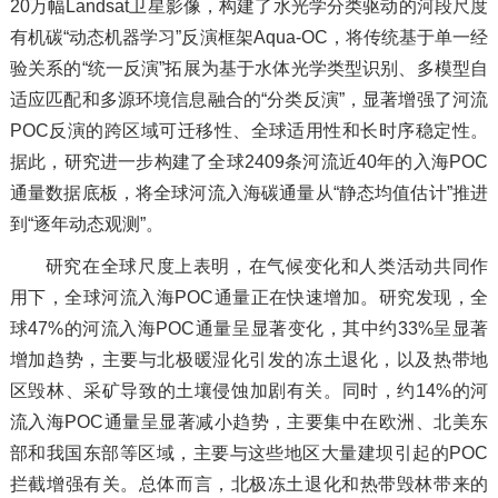
20万幅Landsat卫星影像，构建了水光学分类驱动的河段尺度
有机碳“动态机器学习”反演框架Aqua-OC，将传统基于单一经
验关系的“统一反演”拓展为基于水体光学类型识别、多模型自
适应匹配和多源环境信息融合的“分类反演”，显著增强了河流
POC反演的跨区域可迁移性、全球适用性和长时序稳定性。
据此，研究进一步构建了全球2409条河流近40年的入海POC
通量数据底板，将全球河流入海碳通量从“静态均值估计”推进
到“逐年动态观测”。
研究在全球尺度上表明，在气候变化和人类活动共同作
用下，全球河流入海POC通量正在快速增加。研究发现，全
球47%的河流入海POC通量呈显著变化，其中约33%呈显著
增加趋势，主要与北极暖湿化引发的冻土退化，以及热带地
区毁林、采矿导致的土壤侵蚀加剧有关。同时，约14%的河
流入海POC通量呈显著减小趋势，主要集中在欧洲、北美东
部和我国东部等区域，主要与这些地区大量建坝引起的POC
拦截增强有关。总体而言，北极冻土退化和热带毁林带来的