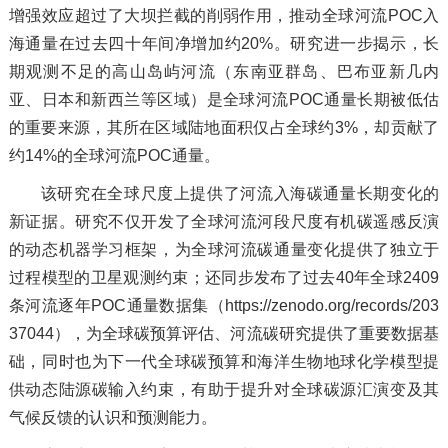
增强效应超过了大坝拦截的削弱作用，推动全球河流POC入
海通量在过去四十年间净增加约20%。研究进一步揭示，长
期观测不足的高山岛屿河流（东南亚群岛、巴布亚新几内
亚、日本和新西兰等区域）是全球河流POC通量长期被低估
的重要来源，其所在区域陆地面积仅占全球约3%，却贡献了
约14%的全球河流POC通量。
该研究在全球尺度上提供了河流入海碳通量长期变化的
新证据。研究不仅开发了全球河流河段尺度有机碳遥感反演
的动态机器学习框架，为全球河流碳通量变化提供了独立于
过程模型的卫星观测约束；还同步发布了过去40年全球2409
条河流逐年POC通量数据集（https://zenodo.org/records/203
37044），为全球碳预算评估、河流碳研究提供了重要数据基
础，同时也为下一代全球碳预算和海洋生物地球化学模型提
供动态陆源碳输入约束，有助于提升对全球碳源汇演变及其
气候反馈的认识和预测能力。