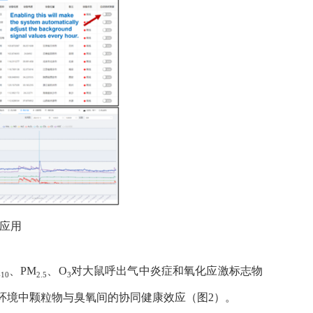
应用
、
PM
、
O
对
大鼠呼出气中炎症和氧化应激标志物
-10
2.5
3
环境中
颗粒物与臭氧
间
的协同健康效应
（图
2
）
。