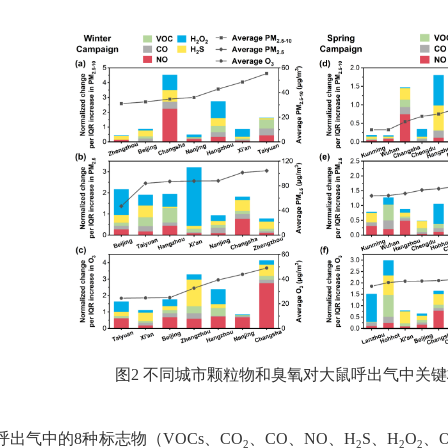
图
2
不同城市
颗粒物和臭氧
对大鼠呼出气中关键
呼出气中的
8
种标志物（
VOCs
、
CO
、
CO
、
NO
、
H
S
、
H
O
、
2
2
2
2