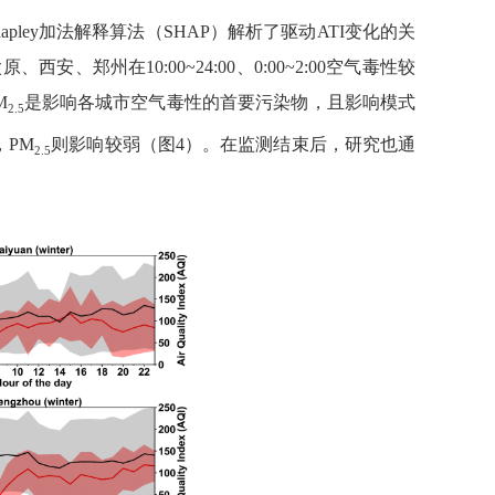
apley
加法解释算法（
SHAP
）解析了驱动
ATI
变化的关
太原、西安、郑州在
10:00~24:00
、
0:00~2:00
空气毒性
较
M
是影响各城市空气毒性的首要污染物
，且
影响
模式
2.5
，
PM
则影响较弱（图
4
）。
在监测结束后，研究也
通
2.5