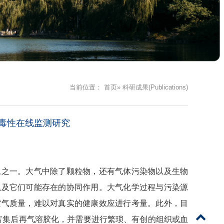
当前位置：
首页
» 科研成果(Publications)
毒性在线监测研究
题之一。大气中除了颗粒物，还有气体污染物以及生物
以及它们可能存在的协同作用。
大气化学过程与污染源
空气质量，
难以对
真实的健康效应
进行
考量
。
此外
，目
富集后再气溶胶化，并需要进行繁琐、有创的组织或血