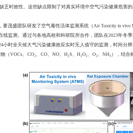
缺乏时效性
。这些缺点限制了对真实环境中空气污染健康危害的
，
要茂盛
团队
研发了
空气毒性活体监测系统（
Air Toxicity in vivo
在线
监测。
通过与各地高校和科研院所合作，
团队在
2023
年冬季
24
小时
全天候
大气污染健康效应实时无人值守的
监测
，时间分辨
志物（
VOCs
、
CO
、
CO
、
NO
、
H
S
、
H
O
、
O
、
NH
），结合
2
2
2
2
2
3