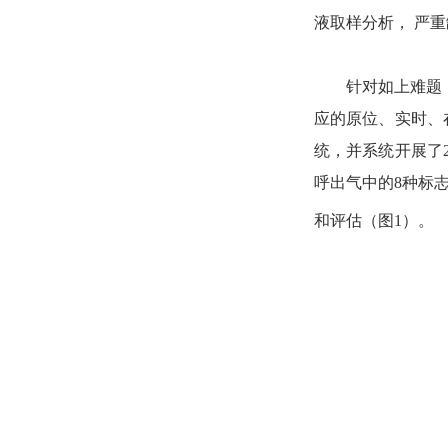
液取样分析
，
严重
针对
如上
难题
应的原位
、
实时
、
统，并系统
开展
了
呼出气
中
的
8
种标
和
评估
（图
1
）
。