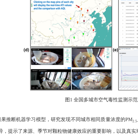
图
1
全国多城市空气毒性监测示范
因果推断机器学习
模型
，
研究发现不同城市
相同质量浓度的
PM
2.5
异，
提示
了来源、季节对颗粒物健康效应的
重要
影响，以及
真实