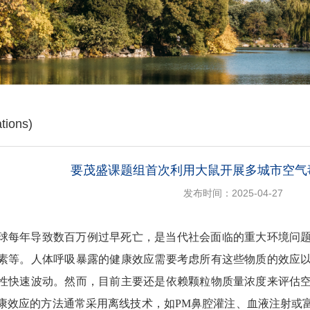
ions)
要茂盛课题组首次利用大鼠开展多城市空气
发布时间：2025-04-27
球每年导致数百万例过早死亡
，是当代社会面临的重大环境问
素等。人体呼吸暴露的健康效应需要考虑所有这些物质的效应
性快速波动
。然而，目前主要还是依赖颗粒物质量浓度来评估
康效应的方法通常采用离线技术，如
PM
鼻腔灌注、血液注射或