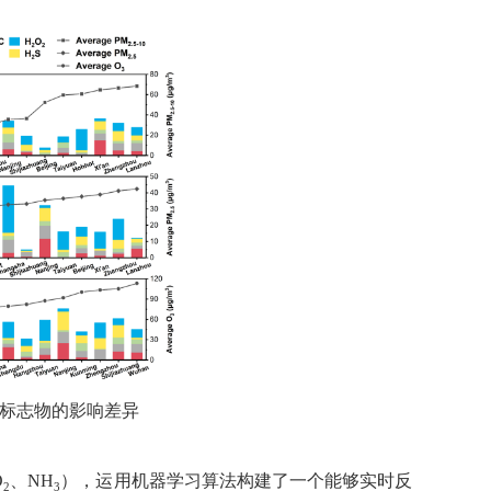
标志物的影响
差异
O
、
NH
），
运用
机器学习算法构建了一个能够实时反
2
3