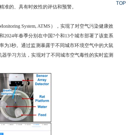
TOP
精准的、具有时效性的评估和预警。
 Monitoring System
,
ATMS
），实现
了
对
空气污染健康效
和
2024
年春季分别在
中国
7
个和
13
个城市
部署了该套系
率为
3
秒
。
通过
监测
暴露于不同城市环境空气中的
大鼠
机器学习方法
，
实现对了不同城市空气毒性的实时监测