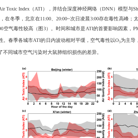
Air Toxic Index
（
ATI
）
，并
结合深度神经网络（
DNN
）模型与
Sh
示，
在
冬季，北京在
11:00
、
20:00~
次日凌晨
3:00
存在毒性高峰；
00
空气毒性较高
（图
3
）
。
时间和城市是
ATI
的首要影响因素，
P
性。春季各城市
ATI
的
日内波动相对平缓，空气毒性以
O
为主导
3
了
不同城市空气污染对
大鼠肺
组织
损伤
的差异
。