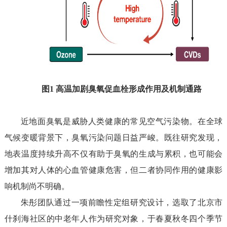
图
1
高温加剧臭氧促血栓形成作用及机制通路
近地面臭氧是威胁人类健康的
常见
空气污染物。在
全球
气候
变暖
背景下，
臭氧污染问题日益严峻。
既往研究
发现
，
地表温度持续升高
不仅有助于臭氧的生成与累积，
也可能会
增加其对人体的心血管健康危害，
但
二者
协同作用的
健康影
响机制尚不明确。
朱彤团队通过一项
前瞻性定组研究设计，
选取了北京市
什刹海社区的
中
老年
人作为研究对象
，于春夏秋冬
四个
季节