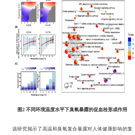
图
2
不同
环境
温度水平下臭氧暴露
的
促血栓形成作用
该研究
揭示了高温和
臭氧
复合暴露对人体健康
影响
的
复