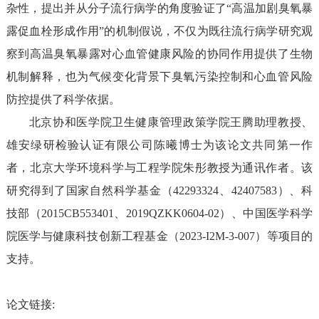
杂性
，提出并从分子流行病学的角度验证了“
高温
加剧臭氧暴
露促
血栓形成
作用
”
的机制
假说
，
不仅为既往流行病学研究
观
察到
高温臭氧
暴露对
心血管
健康风险的协同作用
提供了
生物
机制
解释，也为
气候变化背景下
臭氧污染控制和
心血管风险
防控提供了科学依据。
北京协和医学院卫生健康管理政策学院王腾
助理教授
、
雄安绿研检验认证有限公司陈曦博士为该论文
共同第一作
者，
北京大学环境科学与工程学院
朱彤
教授
为通讯作者。该
研究
得到了
国家自然科学基金（
4
2293324
、
42407583
）、
科
技部
（
2015CB553401
、
2019QZKK0604-02
）、中国医学科学
院医学与健康科技创新工程基金（
2023-I2M-3-007
）
等项目
的
支持
。
论文链接
: