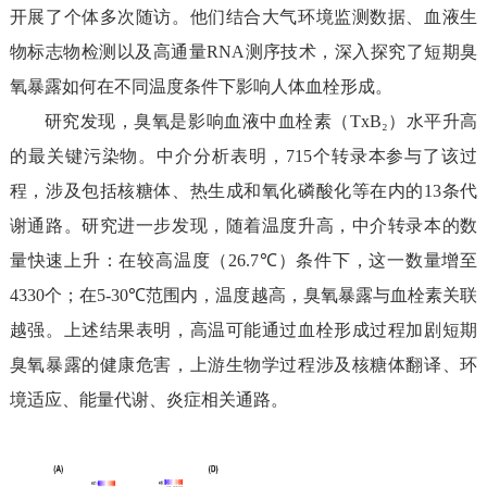
开展
了个体
多次
随访
。他们结合
大气
环境监测数据、血液生
物标志物检测以及高通量
RNA
测序技术，深入
探究
了短期臭
氧暴露如何在不同温度条件下影响
人体
血栓形成。
研究
发现
，
臭氧是
影响
血液中血栓素（
TxB₂
）水平升高
的最关键污染物。
中介分析
表明
，
715
个
转录本
参与了该过
程，涉及包括
核糖体、热生成
和
氧化磷酸化等
在内的
13
条
代
谢
通路。
研究进一步发现，
随着温度升高，中介转录本
的
数
量快速上升
：
在
较
高温
度
（
26.7
℃
）条件
下，这一数量增至
4330
个
；
在
5
-
30
℃
范
围内，温度越高，臭氧暴露与血栓素关联
越强
。
上述
结果表明，
高温可能通过
血栓形成过程加剧
短期
臭氧暴露的健康危害，上游生物学过程涉及核糖体翻译、
环
境适应、
能量代谢、炎症相关通路。