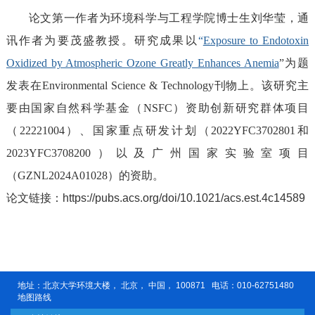
论文第一作者为环境科学与工程学院博士生刘华莹，通
讯作者为要茂盛教授。研究成果以
“
Exposure to Endotoxin
Oxidized by Atmospheric Ozone Greatly Enhances Anemia
”
为题
发表在
Environmental Science & Technology
刊物上
。
该研究
主
要由
国家自然科学基金（
NSFC
）资助
创新
研究
群体项目
（
22221004
）
、
国家重点研发
计划
（
2022YFC3702801
和
2023YFC3708200
）以及广州国家实验
室
项目
（
GZNL2024A01028
）
的资助。
论文链接：
https://pubs.acs.org/doi/10.1021/acs.est.4c14589
地址：北京大学环境大楼， 北京， 中国， 100871 电话：010-62751480
地图路线