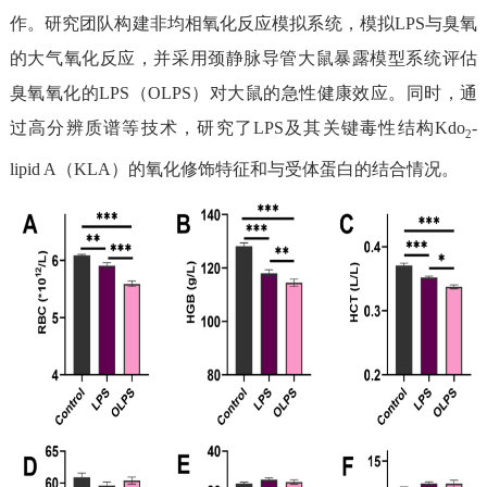
作。
研究团队构建非均相氧化反应模拟系统，模拟
LPS
与臭氧
的大气氧化反应
，并
采用
颈静脉导管
大鼠暴露模型
系统评估
臭氧氧化的
LPS
（
OLPS
）对大鼠的急性健康效应。同时，通
过高分辨质谱等技术，
研究了
LPS
及其关键毒性结构
Kdo
-
2
lipid A
（
KLA
）
的氧化修饰特征
和与受体蛋白的结合情况。