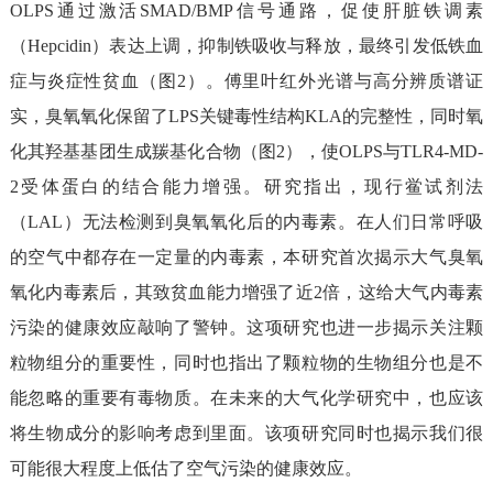
OLPS
通过激活
SMAD/BMP
信号通路，促使肝脏铁调素
（
Hepcidin
）表达上调，抑制铁吸收与释放，最终引发
低铁血
症与炎症性贫血
（图
2
）。傅里叶红外光谱与高分辨质谱证
实，臭氧氧化保留了
LPS
关键毒性结构
KLA
的完整性，同时氧
化其羟基基团生成羰基化合物（图
2
）
，
使
OLPS
与
TLR4-MD-
2
受体蛋白的结合能力增强。研究指出，现行鲎试剂法
（
LAL
）无法检测
到臭氧
氧化后
的
内毒素
。
在人们日常呼吸
的空气
中
都存在一定量的内毒素，
本研究首次
揭示大气臭氧
氧化内毒素后，其致贫血能力增强了近
2
倍，这给大气内毒素
污染的健康效应敲响了警钟。这项研究也进一步揭示关注颗
粒物组分的重要性，同时也指出了颗粒物的生物组分也是不
能忽略的重要有毒物质。在未来的大气化学研究中，也应该
将生物成分的影响考虑到里面。
该项研究同时也揭示我们很
可能很大程度上低估了空气污染的健康效应。