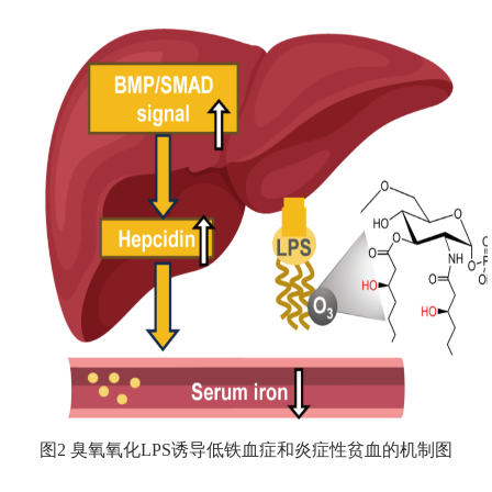
图
2
臭氧氧化
LPS
诱导低铁血症和炎症性贫血的机制图