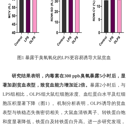
图
1
暴露于臭氧氧化的
LPS
更容易诱导大鼠贫血
研究结果表明，
内毒素
在
300 ppb
臭氧暴露
5
小时后，显
著加剧贫血表型，
致贫血能力增加近
2
倍
。
暴露
2
小时后，与
LPS
组相比，
OLPS
组大鼠红细
胞浓度、血红蛋白水平及红细
胞压积显著下降（图
1
）。机制分析表明，
OLPS
诱导的贫血
表型与铁稳态失衡密切相关，大鼠血清铁离子、转铁蛋白饱
和度显著降低，铁蛋白及转铁蛋白升高。进一步研究发现，