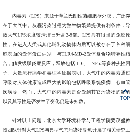
内毒素（
LPS
）来源于革兰氏阴性菌细胞壁外膜
，
广泛存
在于大气中
。
灰霾污染过程为微生物繁殖提供有利条件，导
致大气
LPS
浓度较清洁日升高
2-8
倍
。
LPS
具有很强的免疫原
性，在进入人类或其他哺乳动物体内后可以被存在于各种细
胞表面的受体蛋白识别，与
TLR4-MD-2
受体复合物特异性结
合，触发级联炎症反应，释放包括
IL-6
、
TNF-α
等多种炎性
因
子
。大量流行病学和毒理学证据表明，
大气中的内毒素
通过
呼吸
对人体健康造成巨大的影响包括
呼吸系统疾病、
心血管
疾病等
。
然而，大气中的内毒素是否受到其它污染
物
的影响
TOP
以及其毒性是否发生了变化
仍
是未知数。
针对以上问题，北京大学环境科学与工程学院要茂盛教
授团队
针对大气
LPS
与典型气态污染物臭氧开展了相关研究工