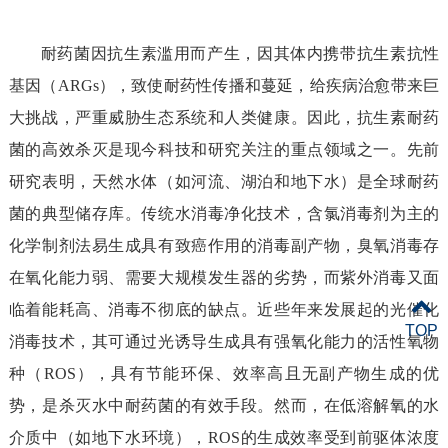
耐药菌因抗生素滥用而产生，因其体内携带抗生素抗性
基因（
ARGs
），致使耐药性传播和蔓延，给疾病治愈带来巨
大挑战，严重威胁生态系统和人类健康。因此，抗生素耐药
菌的高效杀灭是现今科技和研究关注的重点
领域
之一。
先前
研究表明，
天然水体（如河流、湖泊和
地下水
）
是全球耐药
菌的
典型
储存库。
传统水消毒净化技术，
含氯消毒剂
为主的
化学制剂法易生成具有
致癌作用
的消毒
副产物
，臭氧消毒存
在氧化能力弱、需要大规模发生器的劣势，而紫外消毒又
面
临着
能耗高、消毒不彻底的缺点。近些年来发展起的
光催化
TOP
消毒技术
，其可通过光诱导生成具有强氧化能力的活性氧物
种（
ROS
），
具有节能环保
、效率高且
无副产物生成的优
势
，
是杀灭
水中
耐药菌的有效手段。然而，在低溶解氧的
水
介质中（如
地下水
环境）
，
ROS
的生成效率受到
前驱体浓度