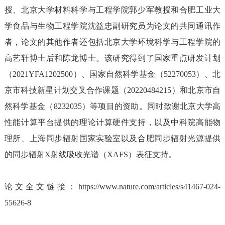
授、北京大学材料科学与工程学院郭少军教授和合肥工业大
学食品与生物工程学
院沈益忠
副研究员为论文的共同通讯作
者，论文的其他作者还包括北京大学环境科学与工程学院的
高艺轩博士后和陈龙博士。该研究得到了国家重点研发计划
（
2021YFA1202500
）、国家自然科学基金（
52270053
）、北
京市科技新星计划交叉合作课题（
20220484215
）和北京市自
然科学基金（
8232035
）等项目的资助。同时致谢北京大学高
性能计算平台提供的理论计算硬件支持
，以及中科院高能物
理所、上海同步辐射国家实验室以及合肥同步辐射光源提供
的同步辐射
X
射线吸收光谱（
XAFS
）表征支持。
论文全文链接：
https://www.nature.com/articles/s41467-024-
55626-8