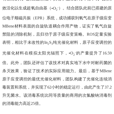
-
效活化
以生成超氧自由基（
•
O
）
。结合团队此前已
搭建
的原
2
位电子顺磁共振
（
EPR
）
系统，
成功
捕获到氧气在原子级应变
MBene
材料表面的自旋轨道耦合作用
产物
，证实了氧气自旋
禁阻的消除机制
，且
归功于原子级应变策略
。
ROS
定量实验
表明，相比于
未改性的
In
S
纯光催化
材料，原子应变调控的
2
3
-
光催化材料在模拟太阳光辐照下，
•
O
的产量提升了
16.59
2
倍。此外，团队还评估了该技术对真实地下水中
对耐药
菌的
杀灭效果，验证了技术的实际应用能力。
最后，基于
MBene
原子应变调控的最优光催化材料，团队构建了
光催化连续消
毒
装置和
系统
，并
实现了
62
小时的稳定运行，
由此
产生了
37.2
升无菌水。该消毒系统比
同等质量的
商用的次氯酸钠消毒剂
的消毒能力高
近
25
倍。