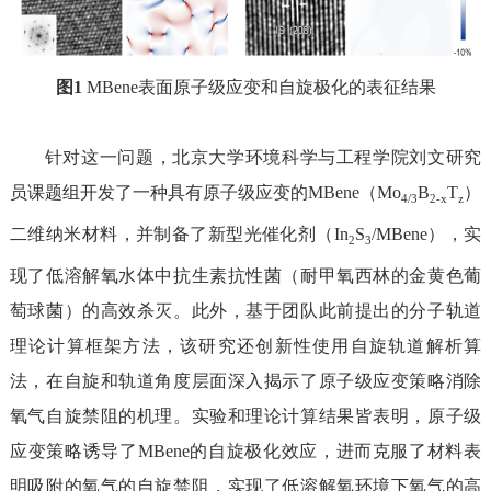
图
1
MBene
表面原子级应变和自旋极化的表征
结果
针对这一问题，
北京大学环境科学与工程学院
刘文研究
员课题组开发了一种具有原子级应变的
M
B
ene
（
Mo
B
T
）
4/3
2-x
z
二维纳米材料，
并制备了新型光催化剂（
In
S
/
MBene
），实
2
3
现了低溶解氧水体中抗生素抗性菌（
耐甲氧
西林的金黄色葡
萄球菌）的高效杀灭。此外，基于
团队此前提出的分子轨道
理论计算框架方法，
该研究还
创新性使用自旋轨道解析算
法，在自旋和轨道角度
层面
深入揭示了原子级应变策略消除
氧气自旋禁阻的机理。
实验和
理论计算结果
皆
表明，原子级
应变策略诱导了
MBene
的自旋极化效应，
进而
克服了
材料表
明吸附的
氧气的自旋禁阻，实现了低溶解氧环境下氧气的高