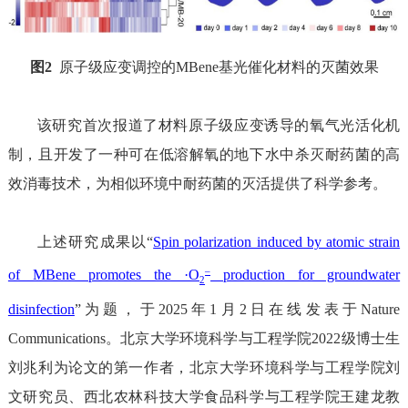
图
2
原子级应变调控的
MBene
基光催化材料的灭菌效果
该研究首次报道了
材料
原子级应变诱导的氧气
光
活化机
制，且开发了一种
可
在低溶解氧的地下水中杀灭耐药菌的高
效
消毒
技术，为
相似环境
中耐药菌的灭活提供
了科学参考
。
上述研究成果以
“
Spin polarization induced by atomic strain
–
of MBene promotes the ·O
production for groundwater
2
disinfection
”
为题，于
2025
年
1
月
2
日在线发表于
Nature
Communications
。北京大学环境科学与工程学院
2022
级博士生
刘兆利为论文的第一作者，北京大学环境科学与工程学院刘
文研究员、西北农林科技大学食品科学与工程学院王建龙教