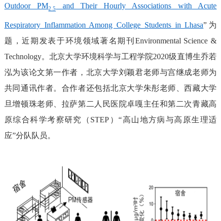
Outdoor PM
and Their Hourly Associations with Acute
2.5
Respiratory Inflammation Among College Students in Lhasa
”为
题，近期发表于环境领域著名期刊
Environmental Science &
Technology
。北京大学环境科学与工程学院
2
020
级直博生乔若
泓
为该论文第一作者，
北京大学
刘颖君
老师
与
宫继成
老师
为
共同
通讯作者。合作者
还
包括
北京大学朱彤老师、
西藏大学
旦增顿珠老师
、
拉萨第二人民医院卓嘎主任
和第二次青藏高
原综合科学考察研究（
STEP
）“高山地方病与高原生理适
应”分队队员
。