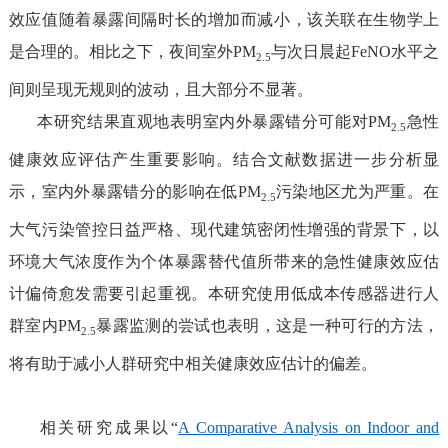
效应值随着
暴露间隔
时长
的增加
而
减小
，
该关联
在生物学上
是
合理
的
。相比之下，
夜间
室外
PM
与
次日晨起
FeNO
水平
之
2.5
间
则呈现
无
规则
的
波动
，且大部分不显著
。
本研究
结果
直观地表明
室内外暴露错分可能对
PM
急性
2.5
健康效应评估产生
重要
影响。
结合文献数据进一步分析显
示，室内外暴露错分的影响在低
PM
污染地区尤为严重。
在
2.5
大气污染
管控日益严格、现代建筑密闭性增强
的
背景下
，
以
环境
大气
浓度作为个体暴露替代值所带来的急性健康效应估
计偏倚
愈发需要引起重视
。
本研究
使用
低成本
传感器
进行人
群
室内
PM
暴露
监测
的尝试也表明，这
是一种
可行
的方法
，
2.5
将有助于
减
小
人群研究中
相关
健康
效应
估计的偏差。
相关研究成果以“
A Comparative Analysis on Indoor and