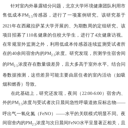
针对
室内外暴露错分
问题，
北京大学环境健康团队
利用市
售低成本
P
M
传感器，
进行了一项案例研究
。该研究基于
2.5
20
21
年
在
西藏拉萨
某大学
开展
的
、
为期数周的
定
组
研究
。该
项目
招募
了
110
名
健康
的
住校
大学生
，
进行了
4
次健康访视。
在常规室外监测之外
，
利用低成本传感器
连续
监测受试者
所
在的
4
0
余间
宿舍
内
的
PM
浓度
。
研究发现，所测学生宿舍间
2.5
的
PM
浓度存在数量级差异，且大多高于室外水平。结合问
2.5
卷数据推测，这些差异可能主要由居住者的室内活动（如吸
烟和燃香）
导致
。
在此基础上
，
研究还发现，
夜间（
22:00-6:00
）宿舍内
、
外
的
PM
浓度
与
受试者
次日
晨
间
急性呼吸道效应标志物——
2.5
呼出气一氧化氮（
FeNO
）
——
水平的
关联模式明显不同。
夜
间宿舍内的
PM
浓度
与
次日
晨间
FeNO
水平
呈
显著
正
相关，且
2.5