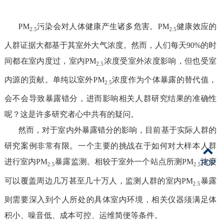
P
M
污染
会
对人体健康产生诸多危害。
P
M
健康效应的
2.5
2.5
人群证据
大
都基于
其
室外大气浓度。
然而，人们每天
90%
的时
间都在室内度过，
室内
P
M
浓度受室外
浓度影响
，但也
受
室
2.5
内源的
贡献
。
单纯以室外
PM
浓度作为个体暴露的替代值，
2.5
会不会
导致暴露错分，
进而影响
相关
人群
研究结果的
准确性
呢？
这是许多
研究者
心中共有的疑问
。
然而，对于室内外暴露错分的影响，
目前
基于
实际人群
的
研究案例
非常
有限。
一个
主要
的
挑战
在于
如何
对
大样本
人群
进行
室内
PM
暴露
监测
。
相较于
室外一个站点
所测
P
M
浓度
TOP
2.5
2.5
可以覆盖周边几万
甚
至几
十
万人，监测人群的室内
P
M
暴露
2.5
则需要深入到
个
人所处的具体室内环境
，
相关仪器
须满足
体
积小、噪音低、成本可控、运维简
便
等
条件
。